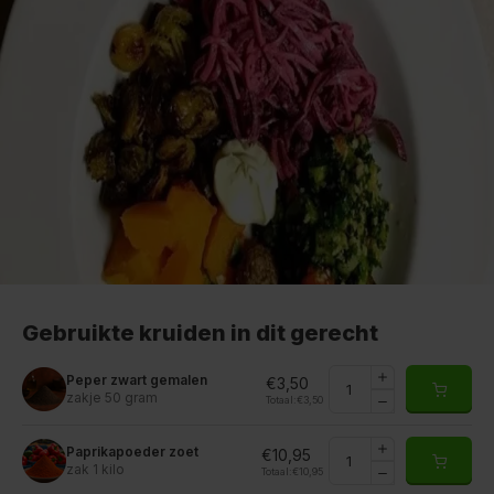
Gebruikte kruiden in dit gerecht
Peper zwart gemalen
€3,50
zakje 50 gram
Totaal:
€3,50
Paprikapoeder zoet
€10,95
zak 1 kilo
Totaal:
€10,95