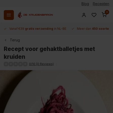
Blog
Recepten
0
Vanaf €39
gratis verzending
in NL-BE
Meer dan
450 soorten 
Terug
Recept voor gehaktballetjes met
kruiden
0/10 (0 Reviews)