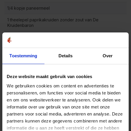
1/4 kopje paneermeel
1 theelepel paprikakruiden zonder zout van De
Kruidenbaron
1/2 theelepel zwarte peper
1 eetlepel olijfolie
Toestemming
Details
Over
Bereidingswijze
Deze website maakt gebruik van cookies
1
Verwarm de oven voor op 180 graden Celsius.
We gebruiken cookies om content en advertenties te
personaliseren, om functies voor social media te bieden
Meng het rundergehakt, ei, ui, knoflook, paneermeel,
2
paprikakruiden zonder zout en zwarte peper in een
en om ons websiteverkeer te analyseren. Ook delen we
grote kom.
informatie over uw gebruik van onze site met onze
partners voor social media, adverteren en analyse. Deze
Rol het gehaktmengsel in gelijke ballen van ongeveer
3
3 centimeter.
partners kunnen deze gegevens combineren met andere
informatie die u aan ze heeft verstrekt of die ze hebben