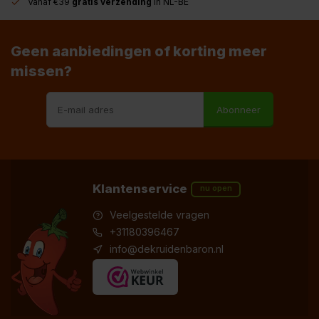
Vanaf €39
gratis verzending
in NL-BE
Geen aanbiedingen of korting meer
missen?
Abonneer
Klantenservice
nu open
Veelgestelde vragen
+31180396467
info@dekruidenbaron.nl