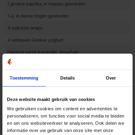
1 groene paprika, in reepjes gesneden
1 ui, in dunne ringen gesneden
4 volkoren wraps
4 eetlepels Griekse yoghurt
Handvol verse koriander, fijngehakt
Sla en komkommer, ter garnering
Toestemming
Details
Over
Bereidingswijze
Meng de shoarmakruiden zonder zout met olijfolie in
1
Deze website maakt gebruik van cookies
een kom om een pasta te vormen.
We gebruiken cookies om content en advertenties te
Voeg de kipreepjes toe aan de kom en meng goed
personaliseren, om functies voor social media te bieden
2
zodat de kruiden gelijkmatig worden verdeeld. Laat
de kip 10 minuten marineren.
en om ons websiteverkeer te analyseren. Ook delen we
informatie over uw gebruik van onze site met onze
Verhit een grote koekenpan op middelhoog vuur en