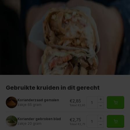
Gebruikte kruiden in dit gerecht
Korianderzaad gemalen
€2,85
zakje 65 gram
Totaal:
€2,85
Koriander gebroken blad
€2,75
zakje 20 gram
Totaal:
€2,75