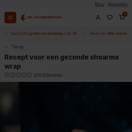
Blog
Recepten
0
Vanaf €39
gratis verzending
in NL-BE
Meer dan
450 soorten 
Terug
Recept voor een gezonde shoarma
wrap
0/10 (0 Reviews)