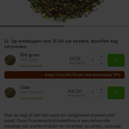
Op werkdagen voor 15.00 uur besteld, dezelfde dag
verzonden.
100 gram
€6,55
Art# 22109
Totaal:
€6,55
Op voorraad
Koop 3 voor €5,90 per stuk en bespaar 10%
1 kilo
€47,50
Art# 22109Kilo
Totaal:
€47,50
Op voorraad
Sluit de dag af met een warm en rustgevend moment voor
jezelf. Onze Goedenacht Kruidenthee is een liefdevolle
melange van zachte kruiden en bloemige accenten, speciaal