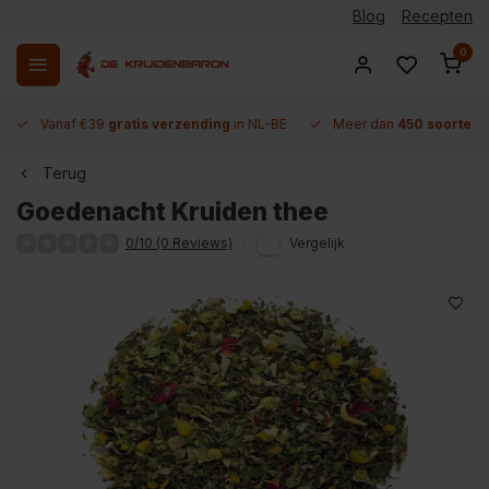
Blog
Recepten
0
Vanaf €39
gratis verzending
in NL-BE
Meer dan
450 soorten 
Terug
Goedenacht Kruiden thee
0/10 (0 Reviews)
Vergelijk