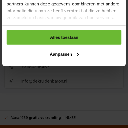
Op voorraad
partners kunnen deze gegevens combineren met andere
Koop 3 voor €5,90 per stuk en bespaar 10%
informatie die u aan ze heeft verstrekt of die ze hebben
verzameld op basis van uw gebruik van hun services.
1 kilo
€47,50
Art# 22109Kilo
Totaal:
€47,50
Op voorraad
Alles toestaan
Kunnen we je helpen?
Aanpassen
+31180396467
info@dekruidenbaron.nl
Vanaf €39
gratis verzending
in NL-BE