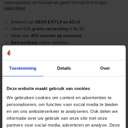
samengesteld om lichaam en geest tot rust te brengen.
Lees meer
Bekend van
SBS6 & RTL4 en AD.nl
Vanaf €39
gratis verzending
in NL-BE
Meer dan
450 soorten op voorraad
Betrouwbaar
online winkelen
Beschrijving
Toestemming
Details
Over
Reviews
0/10
Deze website maakt gebruik van cookies
Specificaties per 100 gram
We gebruiken cookies om content en advertenties te
personaliseren, om functies voor social media te bieden
Op werkdagen voor 15.00 uur besteld, dezelfde dag
verzonden.
en om ons websiteverkeer te analyseren. Ook delen we
informatie over uw gebruik van onze site met onze
100 gram
€6,55
Art# 22109
partners voor social media, adverteren en analyse. Deze
Totaal:
€6,55