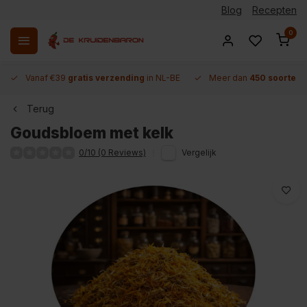
Blog
Recepten
0
Vanaf €39
gratis verzending
in NL-BE
Meer dan
450 soorten 
Terug
Goudsbloem met kelk
0/10 (0 Reviews)
Vergelijk