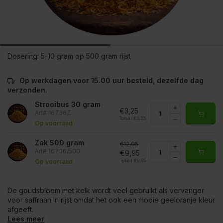
Dosering:
5-10 gram op 500 gram rijst
Op werkdagen voor 15.00 uur besteld, dezelfde dag
verzonden.
Strooibus 30 gram
€3,25
Art# 16736Z
Totaal:
€3,25
Op voorraad
Zak 500 gram
€12,95
Art# 16736/500
€9,95
Totaal:
€9,95
Op voorraad
De goudsbloem met kelk wordt veel gebruikt als vervanger
voor saffraan in rijst omdat het ook een mooie geeloranje kleur
afgeeft.
Lees meer