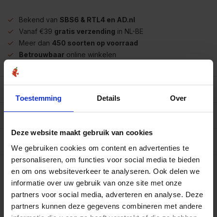
Bekend van
SBS6 & RTL4 en AD.nl
Vanaf €39
gratis verzending
in NL-BE
Meer dan
450 soorten op voorraad
Betrouwbaar
online winkelen
Beschrijving
Toestemming
Details
Over
Reviews
0/10
Deze website maakt gebruik van cookies
Allergenen/voedingswaarden per 100 gram
We gebruiken cookies om content en advertenties te
personaliseren, om functies voor social media te bieden
Op werkdagen voor 15.00 uur besteld, dezelfde dag
verzonden.
en om ons websiteverkeer te analyseren. Ook delen we
informatie over uw gebruik van onze site met onze
Strooibus 30 gram
€3,25
Art# 16736Z
partners voor social media, adverteren en analyse. Deze
Totaal:
€3,25
Op voorraad
partners kunnen deze gegevens combineren met andere