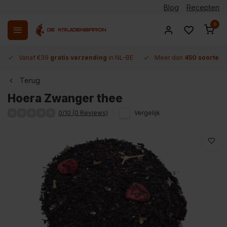
Blog
Recepten
0
Vanaf €39
gratis verzending
in NL-BE
Meer dan
450 soorten 
Terug
Hoera Zwanger thee
0/10 (0 Reviews)
Vergelijk