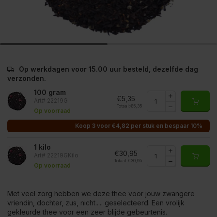
Op werkdagen voor 15.00 uur besteld, dezelfde dag
verzonden.
100 gram
€5,35
Art# 22219G
Totaal:
€5,35
Op voorraad
Koop 3 voor €4,82 per stuk en bespaar 10%
1 kilo
€30,95
Art# 22219GKilo
Totaal:
€30,95
Op voorraad
Met veel zorg hebben we deze thee voor jouw zwangere
vriendin, dochter, zus, nicht..... geselecteerd. Een vrolijk
gekleurde thee voor een zeer blijde gebeurtenis.