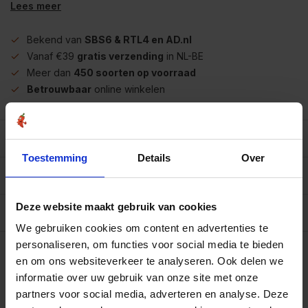
Lees meer
Bekend van
SBS6 & RTL4 en AD.nl
Vanaf €39
gratis verzending
in NL-BE
Meer dan
450 soorten op voorraad
Betrouwbaar
online winkelen
Beschrijving
Toestemming
Details
Over
Reviews
0/10
Deze website maakt gebruik van cookies
Specificaties per 100 gram
We gebruiken cookies om content en advertenties te
Op werkdagen voor 15.00 uur besteld, dezelfde dag
personaliseren, om functies voor social media te bieden
verzonden.
en om ons websiteverkeer te analyseren. Ook delen we
100 gram
informatie over uw gebruik van onze site met onze
€5,35
Art# 22219G
Totaal:
€5,35
partners voor social media, adverteren en analyse. Deze
Op voorraad