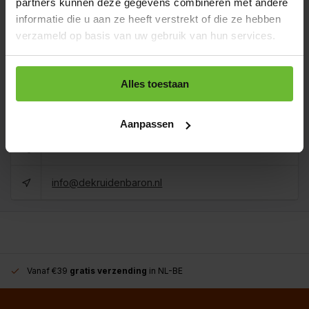
partners kunnen deze gegevens combineren met andere
Koop 3 voor €4,82 per stuk en bespaar 10%
informatie die u aan ze heeft verstrekt of die ze hebben
verzameld op basis van uw gebruik van hun services.
1 kilo
€30,95
Art# 22219GKilo
Totaal:
€30,95
Op voorraad
Alles toestaan
Kunnen we je helpen?
Aanpassen
+31180396467
info@dekruidenbaron.nl
Vanaf €39
gratis verzending
in NL-BE