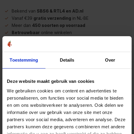
Bekend van
SBS6 & RTL4 en AD.nl
Vanaf €39
gratis verzending
in NL-BE
Meer dan
450 soorten op voorraad
Betrouwbaar
online winkelen
Beschrijving
Toestemming
Details
Over
Reviews
0/10
Deze website maakt gebruik van cookies
Allergenen/voedingswaarden per 100 gram
We gebruiken cookies om content en advertenties te
Op werkdagen voor 15.00 uur besteld, dezelfde dag
personaliseren, om functies voor social media te bieden
verzonden.
en om ons websiteverkeer te analyseren. Ook delen we
Zak 250 gram
informatie over uw gebruik van onze site met onze
€3,50
Art# 500210Z
partners voor social media, adverteren en analyse. Deze
Totaal:
€3,50
Op voorraad
partners kunnen deze gegevens combineren met andere
informatie die u aan ze heeft verstrekt of die ze hebben