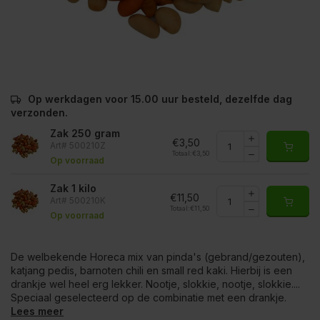
Op werkdagen voor 15.00 uur besteld, dezelfde dag
verzonden.
Zak 250 gram
€3,50
Art# 500210Z
Totaal:
€3,50
Op voorraad
Zak 1 kilo
€11,50
Art# 500210K
Totaal:
€11,50
Op voorraad
De welbekende Horeca mix van pinda's (gebrand/gezouten),
katjang pedis, barnoten chili en small red kaki. Hierbij is een
drankje wel heel erg lekker. Nootje, slokkie, nootje, slokkie....
Speciaal geselecteerd op de combinatie met een drankje.
Lees meer