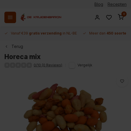
Blog
Recepten
0
Vanaf €39
gratis verzending
in NL-BE
Meer dan
450 soorten 
Terug
Horeca mix
0/10 (0 Reviews)
Vergelijk