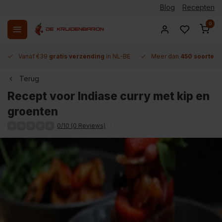
Blog
Recepten
0
Vanaf €39
gratis verzending
in NL-BE
Meer dan
450 soorten 
Terug
Recept voor Indiase curry met kip en
groenten
0/10 (0 Reviews)