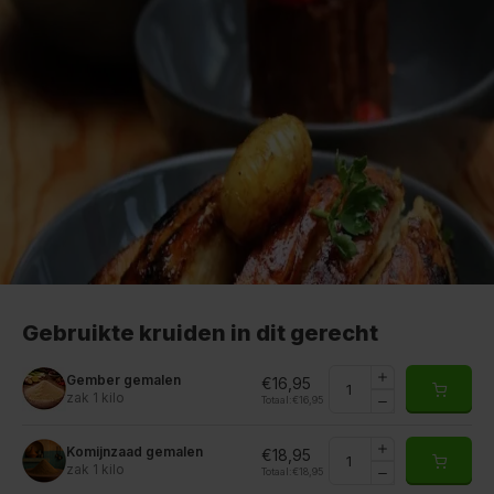
Gebruikte kruiden in dit gerecht
Gember gemalen
€16,95
zak 1 kilo
Totaal:
€16,95
Komijnzaad gemalen
€18,95
zak 1 kilo
Totaal:
€18,95