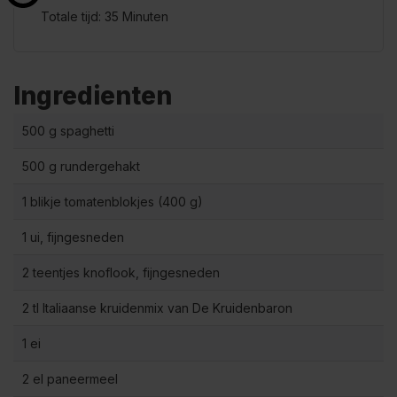
Totale tijd: 35 Minuten
Ingredienten
500 g spaghetti
500 g rundergehakt
1 blikje tomatenblokjes (400 g)
1 ui, fijngesneden
2 teentjes knoflook, fijngesneden
2 tl Italiaanse kruidenmix van De Kruidenbaron
1 ei
2 el paneermeel