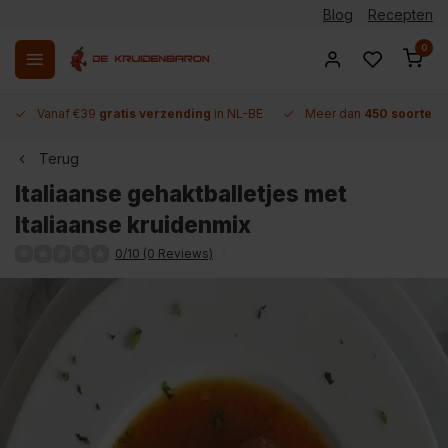
Blog
Recepten
0
Vanaf €39
gratis verzending
in NL-BE
Meer dan
450 soorten 
Terug
Italiaanse gehaktballetjes met
Italiaanse kruidenmix
0/10 (0 Reviews)