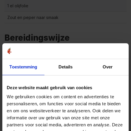
1 el olijfolie
Zout en peper naar smaak
Bereidingswijze
Breng een grote pan water aan de kook en kook de
1
spaghetti volgens de instructies op de verpakking.
Giet de spaghetti af en zet het apart.
Toestemming
Details
Over
Meng het gehakt, ei, paneermeel, Italiaanse
2
kruidenmix van De Kruidenbaron en een snufje zout
en peper in een kom.
Deze website maakt gebruik van cookies
3
Vorm kleine gehaktballetjes van het gehaktmengsel.
We gebruiken cookies om content en advertenties te
personaliseren, om functies voor social media te bieden
Verhit de olijfolie in een grote koekenpan op
4
middelhoog vuur.
en om ons websiteverkeer te analyseren. Ook delen we
informatie over uw gebruik van onze site met onze
Voeg de gehaktballetjes toe en bak ze goudbruin aan
partners voor social media, adverteren en analyse. Deze
5
alle kanten, ongeveer 5-7 minuten. Haal de