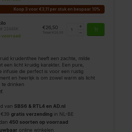
Koop 3 voor €3,11 per stuk en bespaar 10%
kilo
€26,50
t# 22448K
Totaal:
€26,50
 voorraad
ruid kruidenthee heeft een zachte, milde
 een licht kruidig karakter. Een pure,
e infusie die perfect is voor een rustig
ent en heerlijk is om zowel warm als licht
 te drinken
er
nd van
SBS6 & RTL4 en AD.nl
 €39
gratis verzending
in NL-BE
 dan
450 soorten op voorraad
ouwbaar
online winkelen