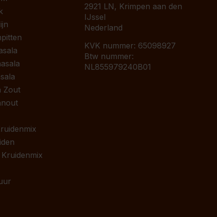
2921 LN, Krimpen aan den
k
IJssel
jn
Nederland
pitten
KVK nummer: 65098927
asala
Btw nummer:
asala
NL855979240B01
sala
 Zout
anout
 Kruidenmix
iden
 Kruidenmix
uur