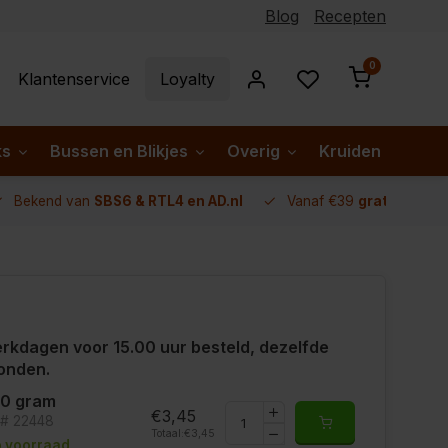
Blog
Recepten
0
Klantenservice
Loyalty
ks
Bussen en Blikjes
Overig
Kruiden per lan
Bekend van
SBS6 & RTL4 en AD.nl
Vanaf €39
gratis verze
rkdagen voor 15.00 uur besteld, dezelfde
onden.
00 gram
€3,45
t# 22448
Totaal:
€3,45
 voorraad