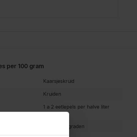
ies per 100 gram
Kaarsjeskruid
Kruiden
1 a 2 eetlepels per halve liter
heet water
90 tot 100 graden