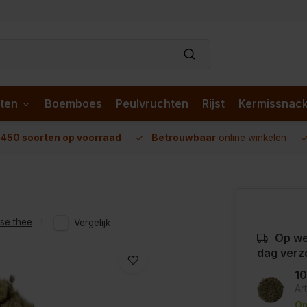
ten
Boemboes
Peulvruchten
Rijst
Kermissnac
n
450 soorten op voorraad
Betrouwbaar
online winkelen
sse thee
Vergelijk
Op we
dag verz
1
Ar
Op