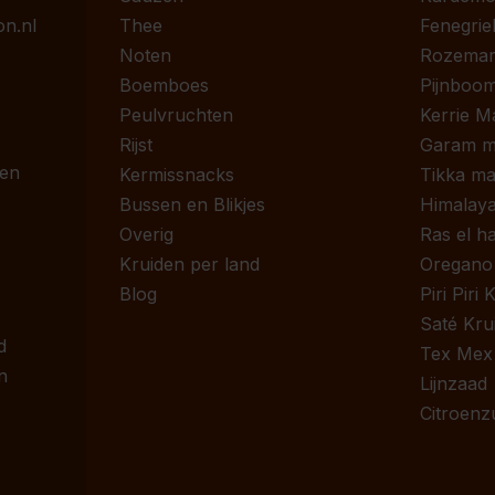
n.nl
Thee
Fenegrie
Noten
Rozemari
Boemboes
Pijnboom
Peulvruchten
Kerrie M
Rijst
Garam m
 en
Kermissnacks
Tikka ma
Bussen en Blikjes
Himalaya
Overig
Ras el h
Kruiden per land
Oregano
Blog
Piri Piri
Saté Kru
d
Tex Mex
n
Lijnzaad
Citroenz