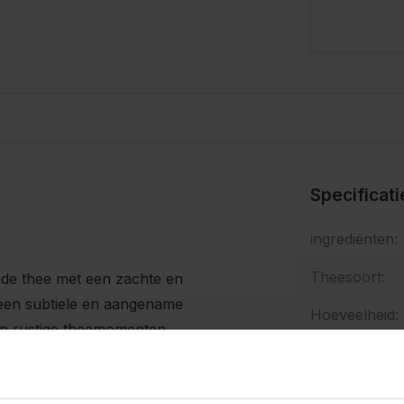
s
Specificat
ingrediënten:
Theesoort:
jnde thee met een zachte en
t een subtiele en aangename
Hoeveelheid:
en rustige theemomenten.
Graden:
d om zijn karakteristieke