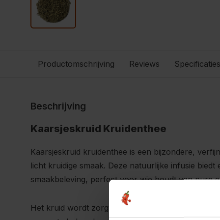
Productomschrijving
Reviews
Specificatie
Beschrijving
Kaarsjeskruid Kruidenthee
Kaarsjeskruid kruidenthee is een bijzondere, verfi
licht kruidige smaak. Deze natuurlijke infusie bied
smaakbeleving, perfect voor wie houdt van pure 
Het kruid wordt zorgvuldig geselecteerd en gedroog