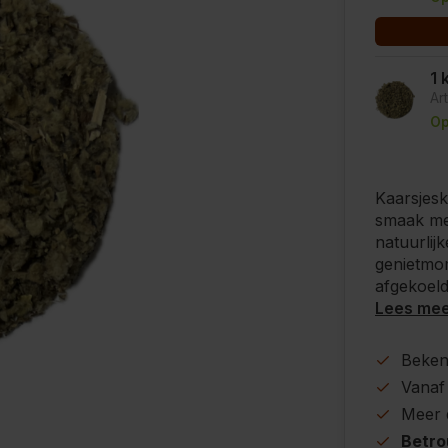
1 
Ar
Op
Kaarsjesk
smaak met
natuurlijk
genietmom
afgekoeld
Lees me
Beke
Vanaf
Meer
Betr