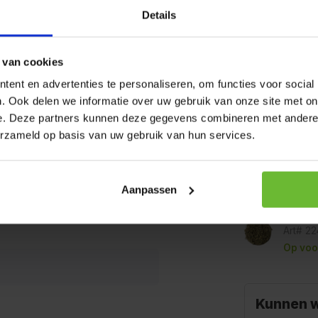
htige thee met een mild en
Trektijd:
Details
 van de dag te drinken.
Theesmaak:
 van cookies
 wilt genieten van een warme
in ieder dagelijks ritueel.
ent en advertenties te personaliseren, om functies voor social
Op werkda
. Ook delen we informatie over uw gebruik van onze site met on
se twist.
verzonden.
e. Deze partners kunnen deze gegevens combineren met andere i
100 g
erzameld op basis van uw gebruik van hun services.
Art# 2
Op voo
Aanpassen
1 kilo
Art# 2
Op voo
Kunnen w