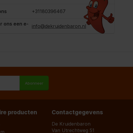
ons
+31180396467
r ons een e-
info@dekruidenbaron.nl
M
Abonneer
ire producten
Contactgegevens
a
De Kruidenbaron
Van Utrechtweg 51
om