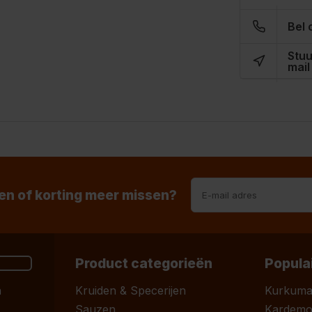
Bel 
Stuu
mail
n of korting meer missen?
Product categorieën
Popula
n
Kruiden & Specerijen
Kurkum
Sauzen
Kardem