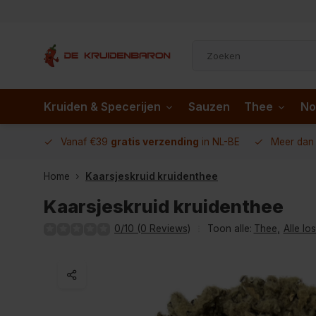
Kruiden & Specerijen
Sauzen
Thee
No
 AD.nl
Vanaf €39
gratis verzending
in NL-BE
Meer da
Home
Kaarsjeskruid kruidenthee
Kaarsjeskruid kruidenthee
0/10 (0 Reviews)
Toon alle:
Thee
,
Alle lo