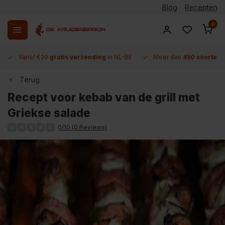
Blog
Recepten
0
Vanaf €39
gratis verzending
in NL-BE
Meer dan
450 soorten 
Terug
Recept voor kebab van de grill met
Griekse salade
0/10 (0 Reviews)