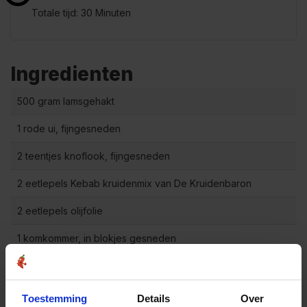
Totale tijd: 30 Minuten
Ingredienten
500 gram lamsgehakt
1 rode ui, fijngesneden
2 teentjes knoflook, fijngesneden
2 eetlepels Kebab kruidenmix van De Kruidenbaron
2 eetlepels olijfolie
1 komkommer, in blokjes gesneden
2 tomaten, in blokjes gesneden
1 rode ui, in dunne ringen gesneden
Toestemming
Details
Over