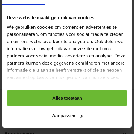
100 gram feta kaas, verkruimeld
Deze website maakt gebruik van cookies
1 handjevol zwarte olijven, ontpit
We gebruiken cookies om content en advertenties te
1 eetlepel rode wijnazijn
personaliseren, om functies voor social media te bieden
en om ons websiteverkeer te analyseren. Ook delen we
1 eetlepel olijfolie
informatie over uw gebruik van onze site met onze
zout en peper
partners voor social media, adverteren en analyse. Deze
partners kunnen deze gegevens combineren met andere
informatie die u aan ze heeft verstrekt of die ze hebben
Bereidingswijze
verzameld op basis van uw gebruik van hun services.
Alles toestaan
Aanpassen
Beschrijving