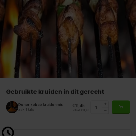
Gebruikte kruiden in dit gerecht
Doner kebab kruidenmix
€11,45
zak 1 kilo
Totaal:
€11,45