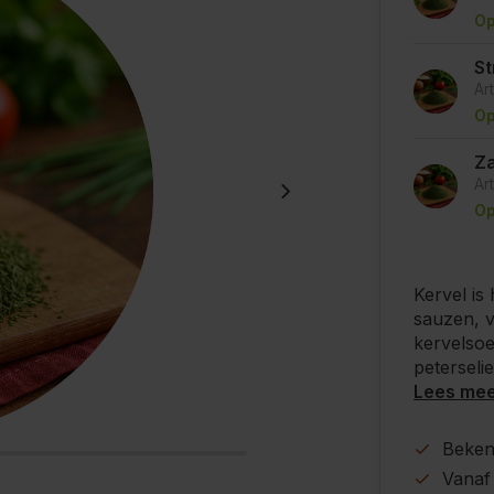
Op
St
Ar
Op
Za
Ar
Op
Kervel is
sauzen, v
kervelsoe
peterselie
Lees me
Beke
Vanaf