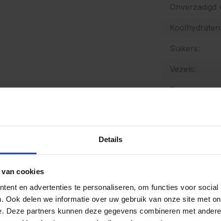
Onverzadigd v
Koolhydraten
Suikers:
Vezels:
Zout:
Natrium:
Energetische
Details
Allergenen:
 van cookies
ent en advertenties te personaliseren, om functies voor social
De producten
. Ook delen we informatie over uw gebruik van onze site met on
bedrijven waa
e. Deze partners kunnen deze gegevens combineren met andere i
mosterd, selde