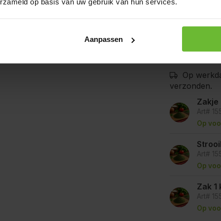
erzameld op basis van uw gebruik van hun services.
goede voorzor
kunnen bevat
Aanpassen
Op werkda
verzonden.
Zakje
Art# 15
Op voo
Stroo
Art# 1
Op voo
Zak 1 
Art# 15
Op voo