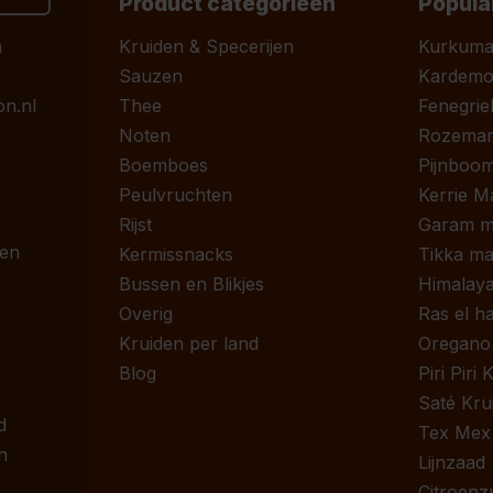
Product categorieën
Popula
n
Kruiden & Specerijen
Kurkum
Sauzen
Kardem
n.nl
Thee
Fenegrie
Noten
Rozemari
Boemboes
Pijnboom
Peulvruchten
Kerrie M
Rijst
Garam m
 en
Kermissnacks
Tikka ma
Bussen en Blikjes
Himalaya
Overig
Ras el h
Kruiden per land
Oregano
Blog
Piri Piri
Saté Kru
d
Tex Mex
n
Lijnzaad
Citroenz