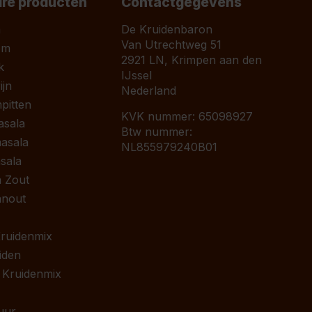
ire producten
Contactgegevens
a
De Kruidenbaron
Van Utrechtweg 51
om
2921 LN, Krimpen aan den
k
IJssel
jn
Nederland
pitten
KVK nummer: 65098927
asala
Btw nummer:
asala
NL855979240B01
sala
 Zout
anout
 Kruidenmix
iden
 Kruidenmix
uur