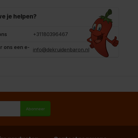
e je helpen?
ons
+31180396467
r ons een e-
info@dekruidenbaron.nl
M
Abonneer