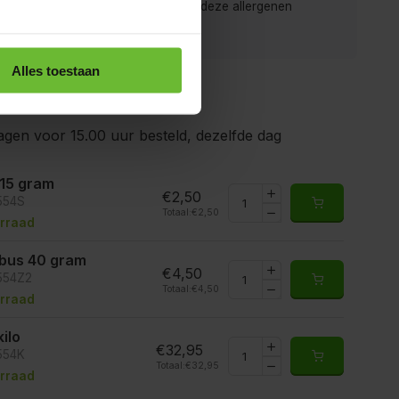
gen is het mogelijk dat producten deze allergenen
ten.
Alles toestaan
gen voor 15.00 uur besteld, dezelfde dag
 15 gram
€2,50
554S
Totaal:
€2,50
rraad
ibus 40 gram
€4,50
5554Z2
Totaal:
€4,50
rraad
kilo
€32,95
554K
Totaal:
€32,95
rraad