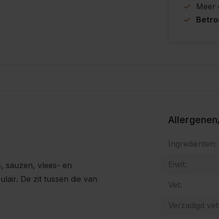
Meer
Betr
s
Allergenen
Ingrediënten:
Eiwit:
s, sauzen, vlees- en
lair. De zit tussen die van
Vet:
Verzadigd vet