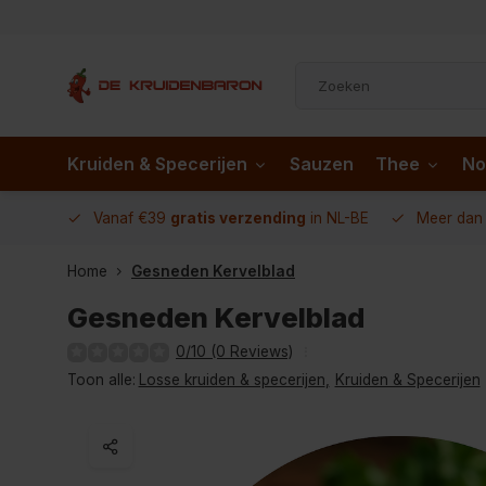
Kruiden & Specerijen
Sauzen
Thee
No
 AD.nl
Vanaf €39
gratis verzending
in NL-BE
Meer da
Home
Gesneden Kervelblad
Gesneden Kervelblad
0/10 (0 Reviews)
Toon alle:
Losse kruiden & specerijen
,
Kruiden & Specerijen