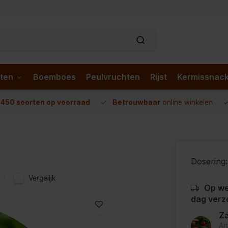
ten
Boemboes
Peulvruchten
Rijst
Kermissnac
n
450 soorten op voorraad
Betrouwbaar
online winkelen
Dosering:
Vergelijk
Op we
dag verz
Za
Ar