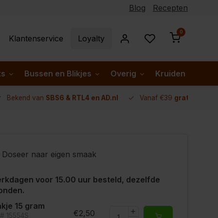
Blog
Recepten
0
Klantenservice
Loyalty
ks
Bussen en Blikjes
Overig
Kruiden per lan
Bekend van
SBS6 & RTL4 en AD.nl
Vanaf €39
gratis verze
Doseer naar eigen smaak
rkdagen voor 15.00 uur besteld, dezelfde
onden.
kje 15 gram
€2,50
t# 15554S