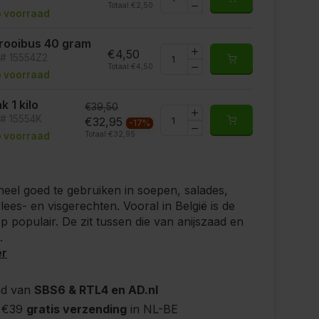
Totaal:
€2,50
 voorraad
rooibus 40 gram
€4,50
t# 15554Z2
Totaal:
€4,50
 voorraad
k 1 kilo
€39,50
t# 15554K
€32,95
-17%
Totaal:
€32,95
 voorraad
 heel goed te gebruiken in soepen, salades,
lees- en visgerechten. Vooral in België is de
p populair. De zit tussen die van anijszaad en
.
er
nd van
SBS6 & RTL4 en AD.nl
 €39
gratis verzending
in NL-BE