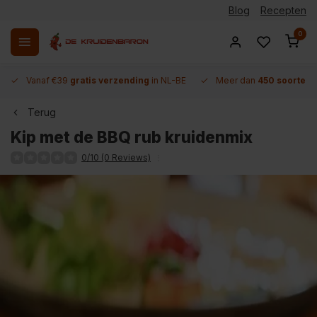
Blog
Recepten
0
Vanaf €39
gratis verzending
in NL-BE
Meer dan
450 soorten 
Terug
Kip met de BBQ rub kruidenmix
0/10 (0 Reviews)