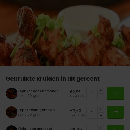
Gebruikte kruiden in dit gerecht
Paprikapoeder smoked
€2,55
zakje 50 gram
Totaal:
€2,55
Peper zwart gemalen
€3,50
zakje 50 gram
Totaal:
€3,50
Kipkruiden met zout
€8,90