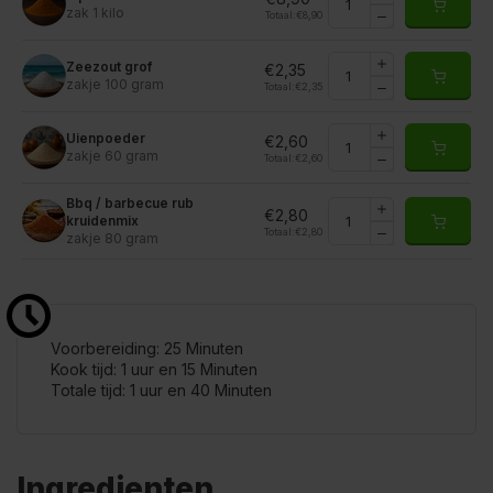
zak 1 kilo
Totaal:
€8,90
Zeezout grof
€2,35
zakje 100 gram
Totaal:
€2,35
Uienpoeder
€2,60
zakje 60 gram
Totaal:
€2,60
Bbq / barbecue rub
€2,80
kruidenmix
Totaal:
€2,80
zakje 80 gram
Voorbereiding: 25 Minuten
Kook tijd: 1 uur en 15 Minuten
Totale tijd: 1 uur en 40 Minuten
Ingredienten