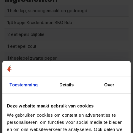
1 hele kip, schoongemaakt en gedroogd
1/4 kopje Kruidenbaron BBQ Rub
2 eetlepels olijfolie
1 eetlepel zout
1 theelepel zwarte peper
1 theelepel gerookt paprikapoeder
1/2 theelepel knoflookpoeder
Toestemming
Details
Over
1/2 theelepel uipoeder
Optioneel: BBQ-saus voor serveren
Deze website maakt gebruik van cookies
We gebruiken cookies om content en advertenties te
personaliseren, om functies voor social media te bieden
Bereidingswijze
en om ons websiteverkeer te analyseren. Ook delen we