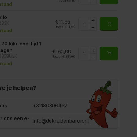
Totaal:
€5,10
rraad
kilo
€11,95
6833K
Totaal:
€11,95
rraad
 20 kilo levertijd 1
 dagen
€185,00
6833BULK
Totaal:
€185,00
rraad
e je helpen?
ons
+31180396467
r ons een e-
info@dekruidenbaron.nl