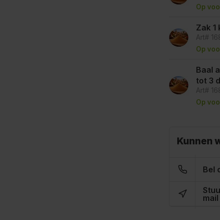
Op voo
Zak 1 
Art# 1
Op voo
Baal a
tot 3
Art# 1
Op voo
Kunnen w
Bel 
Stuu
mail