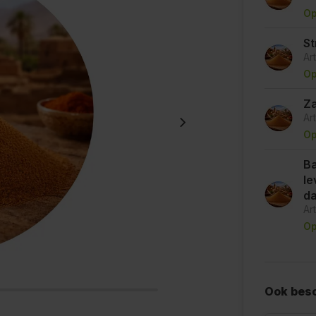
Op
St
Ar
Op
Za
Ar
Op
Ba
le
d
Ar
Op
Ook besc