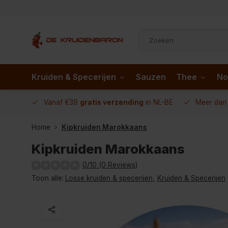
Kruiden & Specerijen
Sauzen
Thee
No
 AD.nl
Vanaf €39
gratis verzending
in NL-BE
Meer da
Home
Kipkruiden Marokkaans
Kipkruiden Marokkaans
0/10 (0 Reviews)
Toon alle:
Losse kruiden & specerijen
,
Kruiden & Specerijen