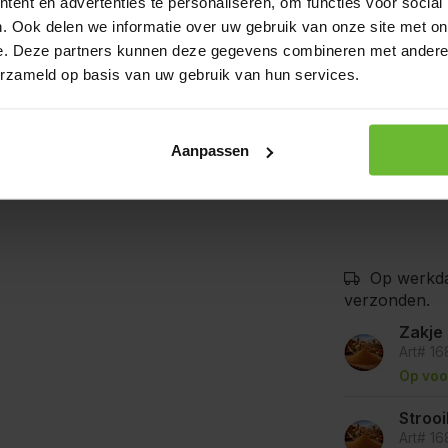
ent en advertenties te personaliseren, om functies voor social
. Ook delen we informatie over uw gebruik van onze site met on
e. Deze partners kunnen deze gegevens combineren met andere i
erzameld op basis van uw gebruik van hun services.
De producten
bedrijven waa
mosterd, selde
goede voorzor
Aanpassen
kunnen bevat
Op werkda
verzonden.
Zakje
Art# 1
Op voo
Stroo
Art# 1