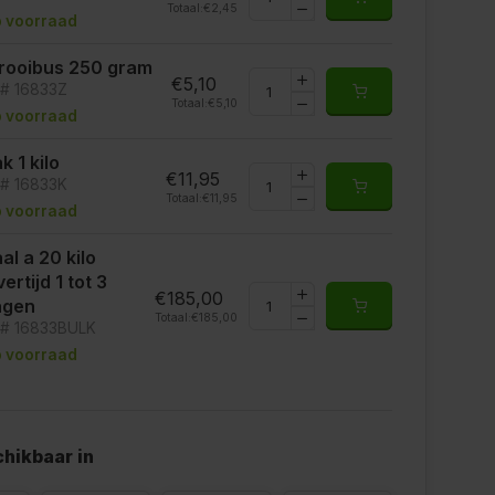
Totaal:
€2,45
 voorraad
rooibus 250 gram
€5,10
t# 16833Z
Totaal:
€5,10
 voorraad
k 1 kilo
€11,95
t# 16833K
Totaal:
€11,95
 voorraad
al a 20 kilo
vertijd 1 tot 3
€185,00
agen
Totaal:
€185,00
t# 16833BULK
 voorraad
hikbaar in