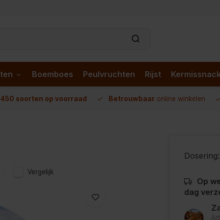
ten
Boemboes
Peulvruchten
Rijst
Kermissnac
n
450 soorten op voorraad
Betrouwbaar
online winkelen
Dosering:
Vergelijk
Op we
dag verz
Za
Ar