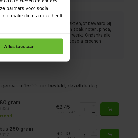
 media te bieden en om ons
ze partners voor social
nformatie die u aan ze heeft
 van de Kruidenbaron worden verpakt en/of bewaard bij
r men ook producten met allergenen zoals noten, pinda,
rij, gluten, sesam, soja en sulfiet verwerkt. Ondanks alle
gen is het mogelijk dat producten deze allergenen
Alles toestaan
ten.
gen voor 15.00 uur besteld, dezelfde dag
 80 gram
€2,45
6833S
Totaal:
€2,45
rraad
ibus 250 gram
€5,10
6833Z