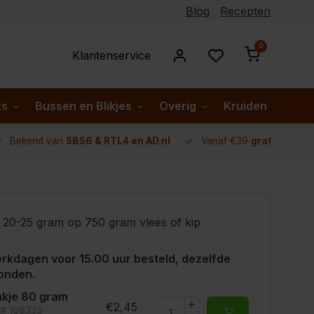
Blog
Recepten
0
Klantenservice
ks
Bussen en Blikjes
Overig
Kruiden per lan
Bekend van
SBS6 & RTL4 en AD.nl
Vanaf €39
gratis verze
20-25 gram op 750 gram vlees of kip
rkdagen voor 15.00 uur besteld, dezelfde
onden.
kje 80 gram
€2,45
t# 16833S