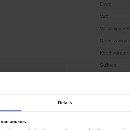
Eiwit:
Vet:
Verzadigd vet
Onverzadigd v
Koolhydraten
Suikers:
Vezels:
Zout:
Natrium:
Details
Energetische
 van cookies
Allergenen: