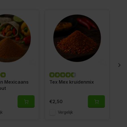
en Mexicaans
Tex Mex kruidenmix
Ki
out
met
€2,50
€2
jk
Vergelijk