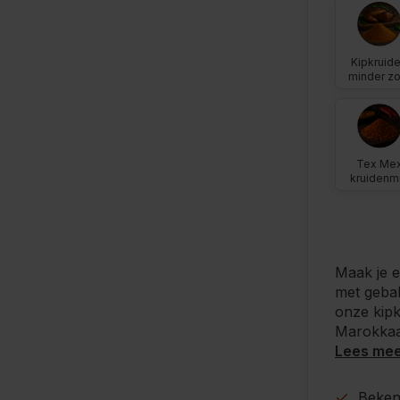
Kipkruid
minder zo
Tex Me
kruidenm
Maak je e
met gebak
onze kip
Marokkaan
Lees me
Beke