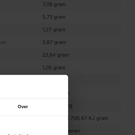
7,08 gram
5,73 gram
:
1,27 gram
et:
3,87 gram
:
23,64 gram
1,05 gram
9,75 gram
48,98 gram
19592,64 mg
Over
 waarde:
168,85 Kcal 706,47 KJ gram
Geen allergenen