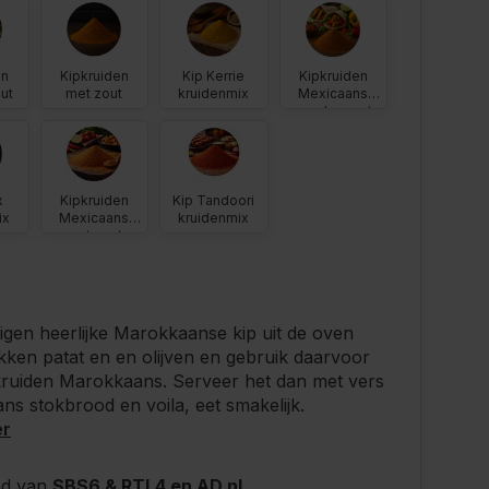
en
Kipkruiden
Kip Kerrie
Kipkruiden
ut
met zout
kruidenmix
Mexicaans
zonder zout
x
Kipkruiden
Kip Tandoori
ix
Mexicaans
kruidenmix
met zout
igen heerlijke Marokkaanse kip uit de oven
ken patat en en olijven en gebruik daarvoor
kruiden Marokkaans. Serveer het dan met vers
s stokbrood en voila, eet smakelijk.
er
nd van
SBS6 & RTL4 en AD.nl