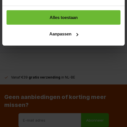
Kunnen we je helpen?
Alles toestaan
+31180396467
Aanpassen
info@dekruidenbaron.nl
Vanaf €39
gratis verzending
in NL-BE
Geen aanbiedingen of korting meer
missen?
Abonneer