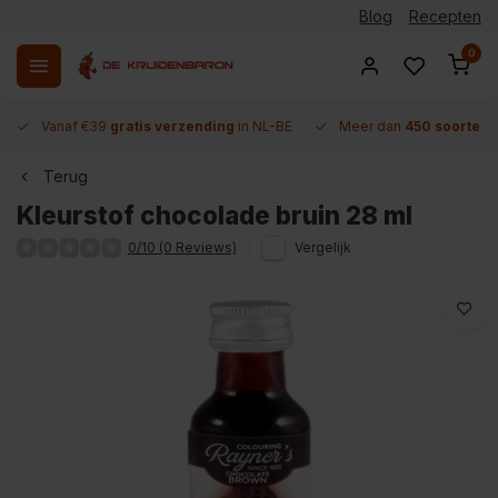
Blog
Recepten
0
Vanaf €39
gratis verzending
in NL-BE
Meer dan
450 soorten 
Terug
Kleurstof chocolade bruin 28 ml
0/10 (0 Reviews)
Vergelijk