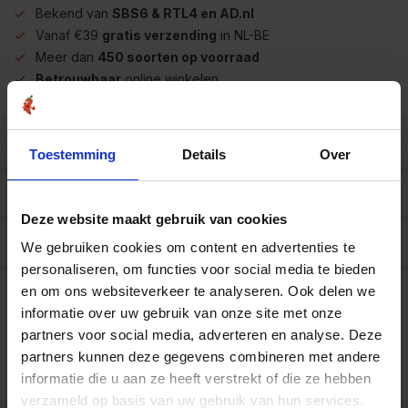
Bekend van
SBS6 & RTL4 en AD.nl
Vanaf €39
gratis verzending
in NL-BE
Meer dan
450 soorten op voorraad
Betrouwbaar
online winkelen
Beschrijving
Toestemming
Details
Over
Reviews
0/10
Deze website maakt gebruik van cookies
Allergenen/voedingswaarden per 100 gram
We gebruiken cookies om content en advertenties te
personaliseren, om functies voor social media te bieden
Op werkdagen voor 15.00 uur besteld, dezelfde dag
en om ons websiteverkeer te analyseren. Ook delen we
verzonden.
informatie over uw gebruik van onze site met onze
Flesje
€2,50
partners voor social media, adverteren en analyse. Deze
Art# 18050
Totaal:
€2,50
Op voorraad
partners kunnen deze gegevens combineren met andere
informatie die u aan ze heeft verstrekt of die ze hebben
Koop 5 voor €2,25 per stuk en bespaar 10%
verzameld op basis van uw gebruik van hun services.