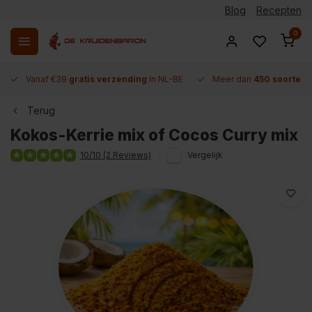
Blog
Recepten
0
Vanaf €39
gratis verzending
in NL-BE
Meer dan
450 soorten 
Terug
Kokos-Kerrie mix of Cocos Curry mix
10/10 (2 Reviews)
Vergelijk