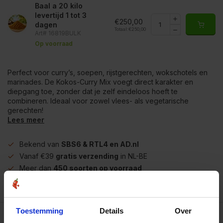
Baal a 20 kilo
levertijd 1 tot 3
€250,00
dagen
Totaal:
€250,00
Art# 16819BULK
Op voorraad
Perfect voor curry’s, soepen, rijstgerechten, wokschotels en
marinades. De Kokos-Curry Mix voegt direct karakter en
diepgang toe, zonder dat je zelf eindeloos hoeft te
combineren. Ideaal voor zowel vlees- als vegetarische
gerechten!
Lees meer
Bekend van
SBS6 & RTL4 en AD.nl
Vanaf €39
gratis verzending
in NL-BE
Meer dan
450 soorten op voorraad
Betrouwbaar
online winkelen
Toestemming
Details
Over
Beschrijving