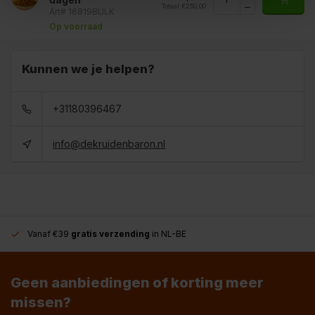
Totaal:
€250,00
Art# 16819BULK
Op voorraad
Kunnen we je helpen?
+31180396467
info@dekruidenbaron.nl
Vanaf €39
gratis verzending
in NL-BE
Geen aanbiedingen of korting meer
missen?