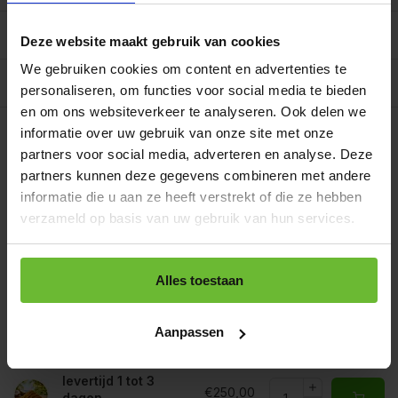
Reviews
10/10
Deze website maakt gebruik van cookies
We gebruiken cookies om content en advertenties te
Allergenen/voedingswaarden per 100 gram
personaliseren, om functies voor social media te bieden
en om ons websiteverkeer te analyseren. Ook delen we
Op werkdagen voor 15.00 uur besteld, dezelfde dag
verzonden.
informatie over uw gebruik van onze site met onze
Gratis verzending
partners voor social media, adverteren en analyse. Deze
Zakje 60 gram
€2,40
Art# 16819S
partners kunnen deze gegevens combineren met andere
Totaal:
€2,40
Op voorraad
informatie die u aan ze heeft verstrekt of die ze hebben
verzameld op basis van uw gebruik van hun services.
Strooibus 200 gram
€5,80
Art# 16819Z
Totaal:
€5,80
Op voorraad
Alles toestaan
Zak 1 kilo
€14,80
Art# 16819K
Totaal:
€14,80
Op voorraad
Aanpassen
Baal a 20 kilo
levertijd 1 tot 3
€250,00
dagen