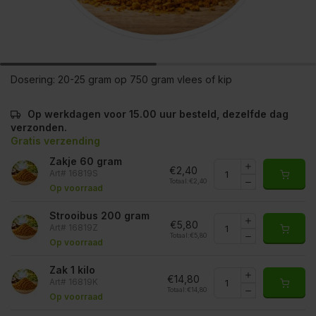
Dosering:
20-25 gram op 750 gram vlees of kip
Op werkdagen voor 15.00 uur besteld, dezelfde dag
verzonden.
Gratis verzending
Zakje 60 gram
€2,40
Art# 16819S
Totaal:
€2,40
Op voorraad
Strooibus 200 gram
€5,80
Art# 16819Z
Totaal:
€5,80
Op voorraad
Zak 1 kilo
€14,80
Art# 16819K
Totaal:
€14,80
Op voorraad