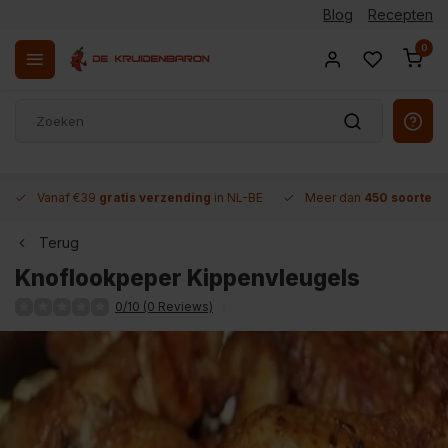
Blog
Recepten
0
Vanaf €39
gratis verzending
in NL-BE
Meer dan
450 soorten 
Terug
Knoflookpeper Kippenvleugels
0/10 (0 Reviews)