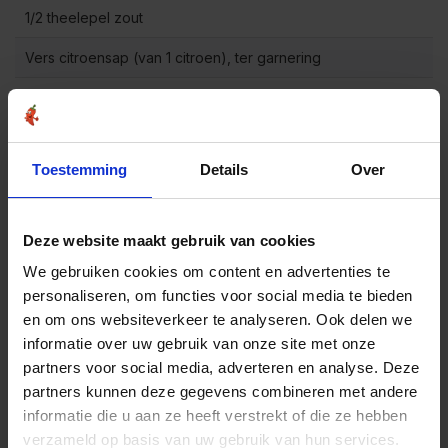
1/2 theelepel zout
Vers citroensap (van 1 citroen), ter garnering
Verse peterselie, fijngehakt (optioneel), ter garnering
Bereidingswijze
Toestemming
Details
Over
Maak de kippenvleugels schoon en dep ze droog met
1
keukenpapier. Snijd eventueel de puntjes van de
vleugels af.
Deze website maakt gebruik van cookies
In een kom meng je olijfolie, fijngehakte knoflook,
We gebruiken cookies om content en advertenties te
Knoflookpeper kruiden, paprikapoeder en zout. Roer
personaliseren, om functies voor social media te bieden
2
goed door elkaar totdat alle ingrediënten goed zijn
en om ons websiteverkeer te analyseren. Ook delen we
gemengd.
informatie over uw gebruik van onze site met onze
Doe de kippenvleugels in een grote kom en giet de
partners voor social media, adverteren en analyse. Deze
marinade eroverheen. Zorg ervoor dat alle
partners kunnen deze gegevens combineren met andere
kippenvleugels goed bedekt zijn met de
3
informatie die u aan ze heeft verstrekt of die ze hebben
kruidenmarinade. Dek de kom af en laat de
kippenvleugels gedurende minimaal 1 uur marineren in
verzameld op basis van uw gebruik van hun services.