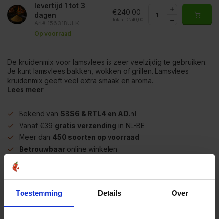
levertijd 1 tot 3
€240,00
dagen
Totaal:
€240,00
Art# 15631BULK
Op voorraad
De kruidenmix voor lamsvlees is zeer veelzijdig te gebruiken.
Je kunt lamsvlees bakken, wokken of grillen. Lamsvlees
kruidenmix geeft veel extra smaak en aroma.
Lees meer
Bekend van
SBS6 & RTL4 en AD.nl
Vanaf €39
gratis verzending
in NL-BE
Meer dan
450 soorten op voorraad
Betrouwbaar
online winkelen
Beschrijving
Toestemming
Details
Over
Reviews
0/10