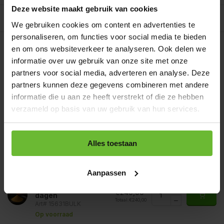
Deze website maakt gebruik van cookies
Allergenen/voedingswaarden per 100 gram
We gebruiken cookies om content en advertenties te
personaliseren, om functies voor social media te bieden
Op werkdagen voor 15.00 uur besteld, dezelfde dag
verzonden.
en om ons websiteverkeer te analyseren. Ook delen we
informatie over uw gebruik van onze site met onze
Zakje 60 gram
€2,50
Art# 15631S
partners voor social media, adverteren en analyse. Deze
Totaal:
€2,50
Op voorraad
partners kunnen deze gegevens combineren met andere
informatie die u aan ze heeft verstrekt of die ze hebben
Strooibus 250 gram
€5,50
Art# 15631Z
verzameld op basis van uw gebruik van hun services.
Totaal:
€5,50
Op voorraad
Zak 1 kilo
Alles toestaan
€12,95
Art# 15631K
Totaal:
€12,95
Op voorraad
Aanpassen
Baal a 20 kilo
levertijd 1 tot 3
€240,00
dagen
Totaal:
€240,00
Art# 15631BULK
Op voorraad