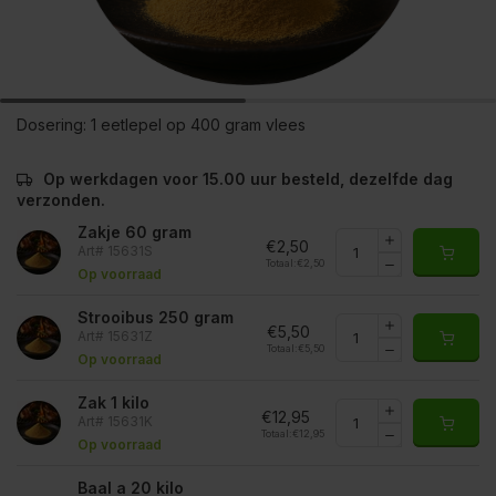
Dosering:
1 eetlepel op 400 gram vlees
Op werkdagen voor 15.00 uur besteld, dezelfde dag
verzonden.
Zakje 60 gram
€2,50
Art# 15631S
Totaal:
€2,50
Op voorraad
Strooibus 250 gram
€5,50
Art# 15631Z
Totaal:
€5,50
Op voorraad
Zak 1 kilo
€12,95
Art# 15631K
Totaal:
€12,95
Op voorraad
Baal a 20 kilo