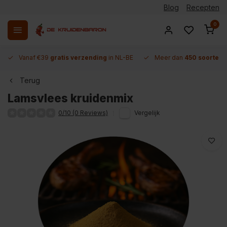
Blog
Recepten
0
Vanaf €39
gratis verzending
in NL-BE
Meer dan
450 soorten 
Terug
Lamsvlees kruidenmix
0/10 (0 Reviews)
Vergelijk