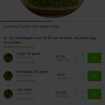
Dosering:
Doseer naar eigen smaak
Op werkdagen voor 15.00 uur besteld, dezelfde dag
verzonden.
Gratis verzending
Zakje 20 gram
€2,95
Art# 15569S
Totaal:
€2,95
Op voorraad
Strooibus 60 gram
€6,10
Art# 15569Z
Totaal:
€6,10
Op voorraad
Zak 1 kilo
€54,95
Art# 15569K
Totaal:
€54,95
Op voorraad