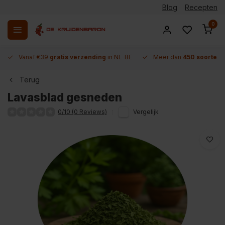
Blog
Recepten
0
Vanaf €39
gratis verzending
in NL-BE
Meer dan
450 soorten 
Terug
Lavasblad gesneden
0/10 (0 Reviews)
Vergelijk