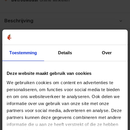
Beschrijving
Reviews
0/10
Allergenen/voedingswaarden per 100 gram
Toestemming
Details
Over
Op werkdagen voor 15.00 uur besteld, dezelfde dag
verzonden.
Gratis verzending
Deze website maakt gebruik van cookies
Zakje 20 gram
€2,95
Art# 15569S
We gebruiken cookies om content en advertenties te
Totaal:
€2,95
Op voorraad
personaliseren, om functies voor social media te bieden
en om ons websiteverkeer te analyseren. Ook delen we
Strooibus 60 gram
€6,10
informatie over uw gebruik van onze site met onze
Art# 15569Z
Totaal:
€6,10
partners voor social media, adverteren en analyse. Deze
Op voorraad
partners kunnen deze gegevens combineren met andere
Zak 1 kilo
informatie die u aan ze heeft verstrekt of die ze hebben
€54,95
Art# 15569K
Totaal:
€54,95