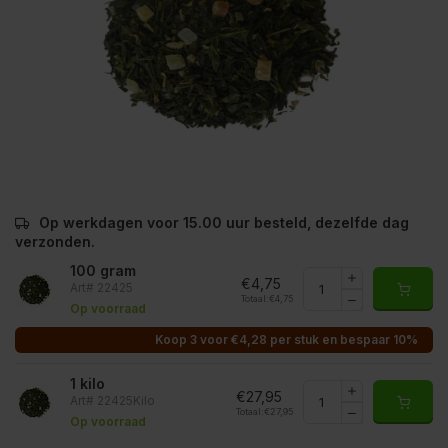
Op werkdagen voor 15.00 uur besteld, dezelfde dag
verzonden.
100 gram
€4,75
Art# 22425
Totaal:
€4,75
Op voorraad
Koop 3 voor €4,28 per stuk en bespaar 10%
1 kilo
€27,95
Art# 22425Kilo
Totaal:
€27,95
Op voorraad