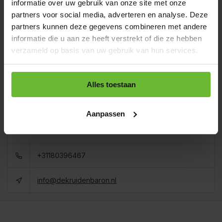
informatie over uw gebruik van onze site met onze
verzonden.
partners voor social media, adverteren en analyse. Deze
100 gram
partners kunnen deze gegevens combineren met andere
€4,75
Art# 22425
Totaal:
€4,75
informatie die u aan ze heeft verstrekt of die ze hebben
Op voorraad
verzameld op basis van uw gebruik van hun services.
Koop 3 voor €4,28 per stuk en bespaar 10%
1 kilo
Alles toestaan
€27,95
Art# 22425Kilo
Totaal:
€27,95
Op voorraad
Aanpassen
Kunnen we je helpen?
+31180396467
info@dekruidenbaron.nl