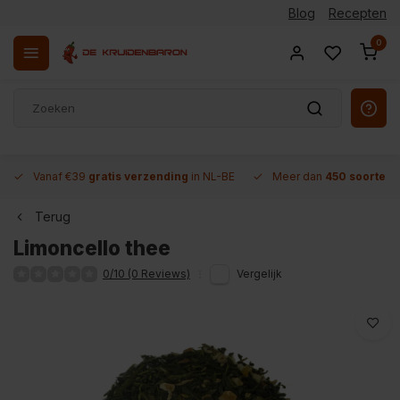
Blog
Recepten
0
Vanaf €39
gratis verzending
in NL-BE
Meer dan
450 soorten 
Terug
Limoncello thee
0/10 (0 Reviews)
Vergelijk