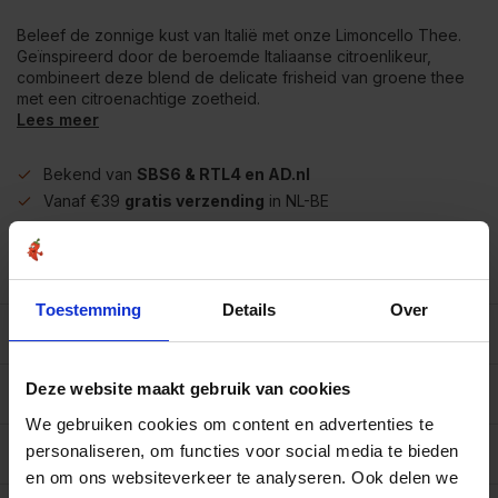
Beleef de zonnige kust van Italië met onze Limoncello Thee.
Geïnspireerd door de beroemde Italiaanse citroenlikeur,
combineert deze blend de delicate frisheid van groene thee
met een citroenachtige zoetheid.
Lees meer
Bekend van
SBS6 & RTL4 en AD.nl
Vanaf €39
gratis verzending
in NL-BE
Meer dan
450 soorten op voorraad
Betrouwbaar
online winkelen
Toestemming
Details
Over
Beschrijving
Deze website maakt gebruik van cookies
Reviews
0/10
We gebruiken cookies om content en advertenties te
personaliseren, om functies voor social media te bieden
Specificaties per 100 gram
en om ons websiteverkeer te analyseren. Ook delen we
Op werkdagen voor 15.00 uur besteld, dezelfde dag