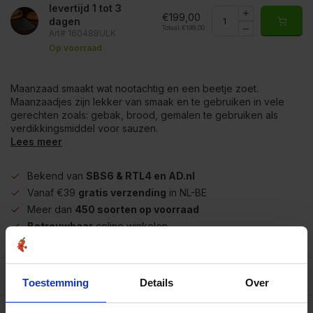
levertijd 1 tot 3
€199,00
dagen
Totaal:
€199,00
Art# 16048BULK
Op voorraad
Maanzaad smaakt wat nootachtig en een beetje zoet.
Maanzaadjes zijn lekker van smaak en te gebruiken in vele
gerechten zoals: gebak, brood, gemalen te gebruiken als
verdikkingsmiddel voor sauzen.
Lees meer
Bekend van
SBS6 & RTL4 en AD.nl
Vanaf €39
gratis verzending
in NL-BE
Meer dan
450 soorten op voorraad
Betrouwbaar
online winkelen
Beschrijving
Toestemming
Details
Over