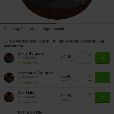
Dosering:
Doseer naar eigen smaak
Op werkdagen voor 15.00 uur besteld, dezelfde dag
verzonden.
Zakje 85 gram
€2,95
Art# 16048S
Totaal:
€2,95
Op voorraad
Strooibus 250 gram
€5,80
Art# 16048Z2
Totaal:
€5,80
Op voorraad
Zak 1 kilo
€11,95
Art# 16048K
Totaal:
€11,95
Op voorraad
Baal a 20 kilo