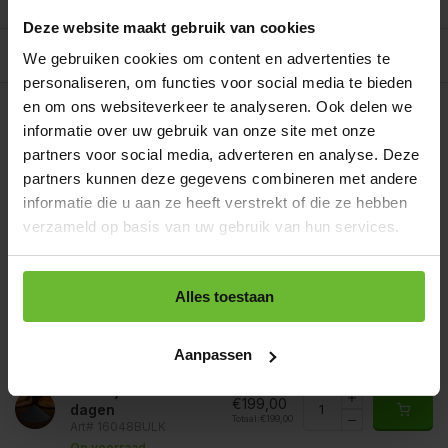
Reviews
0/10
Deze website maakt gebruik van cookies
Allergenen/voedingswaarden per 100 gram
We gebruiken cookies om content en advertenties te
personaliseren, om functies voor social media te bieden
Op werkdagen voor 15.00 uur besteld, dezelfde dag
en om ons websiteverkeer te analyseren. Ook delen we
verzonden.
informatie over uw gebruik van onze site met onze
Zakje 85 gram
€2,95
partners voor social media, adverteren en analyse. Deze
Art# 16048S
Totaal:
€2,95
partners kunnen deze gegevens combineren met andere
Op voorraad
informatie die u aan ze heeft verstrekt of die ze hebben
Strooibus 250 gram
verzameld op basis van uw gebruik van hun services.
€5,80
Art# 16048Z2
Totaal:
€5,80
Op voorraad
Zak 1 kilo
Alles toestaan
€11,95
Art# 16048K
Totaal:
€11,95
Op voorraad
Aanpassen
Baal a 20 kilo
levertijd 1 tot 3
€199,00
dagen
Totaal:
€199,00
Art# 16048BULK
Op voorraad