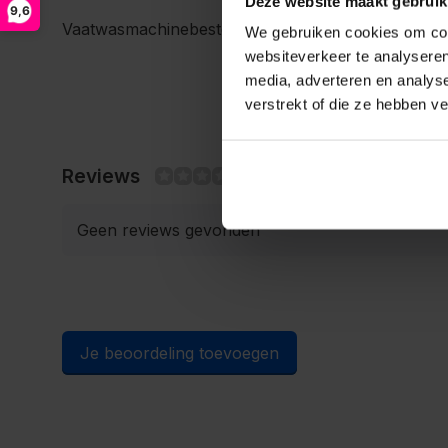
Deze website maakt gebruik
9,6
Vaatwasmachinebestendig.
We gebruiken cookies om cont
websiteverkeer te analyseren
media, adverteren en analys
verstrekt of die ze hebben v
Reviews
0/10
Geen reviews gevonden
Je beoordeling toevoegen