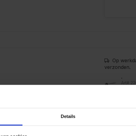
Op werkda
verzonden.
.
Art# 2
Op voo
en is uitgevoerd in
e ideale grootte, de maat van
Kunnen w
Details
s het aanbevolen gewicht voor
Bel 