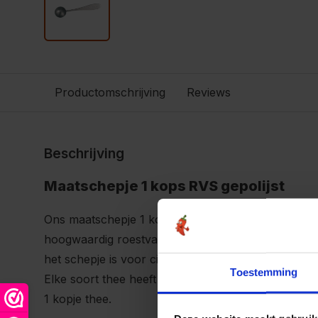
Productomschrijving
Reviews
Beschrijving
Maatschepje 1 kops RVS gepolijst
Ons maatschepje 1 kops heeft een mooie afwerking 
hoogwaardig roestvaststaal, handig, praktisch en d
het schepje is voor circa 1 kopje thee.
Toestemming
Elke soort thee heeft een ander volume, wat telt i
1 kopje thee.