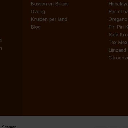
Bussen en Blikjes
Himalaya
Overig
Ras el h
Kruiden per land
Oregano
Blog
Piri Piri
Saté Kru
d
Tex Mex
n
Lijnzaad
Citroenz
Sitemap