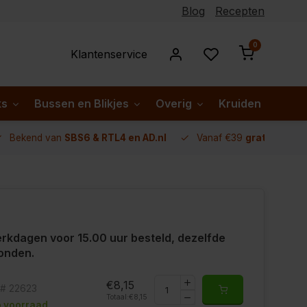
Blog
Recepten
0
Klantenservice
ks
Bussen en Blikjes
Overig
Kruiden per lan
Bekend van
SBS6 & RTL4 en AD.nl
Vanaf €39
gratis verze
rkdagen voor 15.00 uur besteld, dezelfde
onden.
€8,15
t# 22623
Totaal:
€8,15
 voorraad