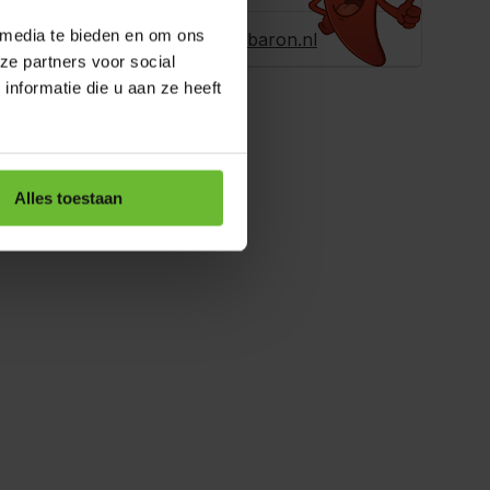
r ons een e-
 media te bieden en om ons
info@dekruidenbaron.nl
ze partners voor social
nformatie die u aan ze heeft
Alles toestaan