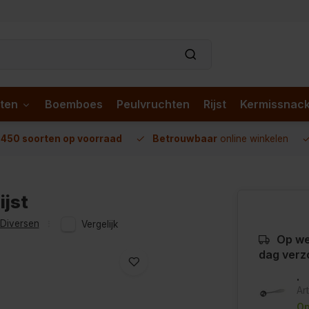
ten
Boemboes
Peulvruchten
Rijst
Kermissnac
n
450 soorten op voorraad
Betrouwbaar
online winkelen
ijst
Diversen
Vergelijk
Op we
dag verz
.
Ar
Op