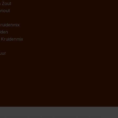
 Zout
anout
 Kruidenmix
iden
 Kruidenmix
uur