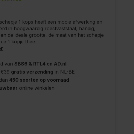
schepje 1 kops heeft een mooie afwerking en
oerd in hoogwaardig roestvaststaal, handig,
 en de ideale grootte, de maat van het schepje
rca 1 kopje thee.
er
nd van
SBS6 & RTL4 en AD.nl
 €39
gratis verzending
in NL-BE
 dan
450 soorten op voorraad
ouwbaar
online winkelen