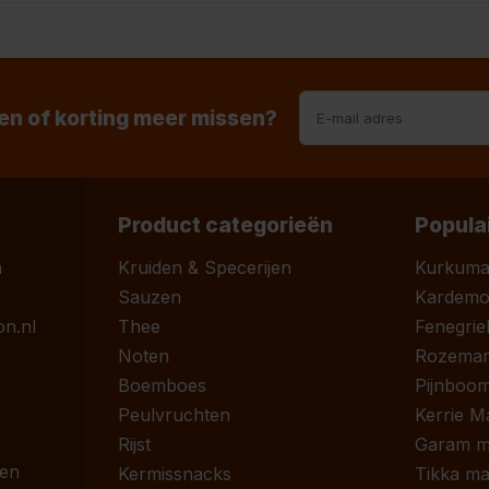
n of korting meer missen?
Product categorieën
Popula
n
Kruiden & Specerijen
Kurkum
Sauzen
Kardem
n.nl
Thee
Fenegrie
Noten
Rozemari
Boemboes
Pijnboom
Peulvruchten
Kerrie M
Rijst
Garam m
 en
Kermissnacks
Tikka ma