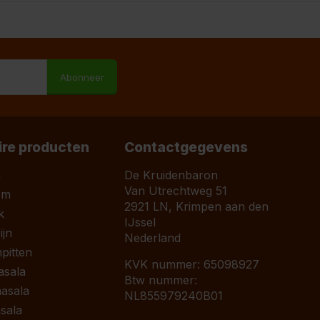
M
Abonneer
ire producten
Contactgegevens
a
De Kruidenbaron
Van Utrechtweg 51
om
2921 LN, Krimpen aan den
k
IJssel
jn
Nederland
pitten
KVK nummer: 65098927
asala
Btw nummer:
asala
NL855979240B01
sala