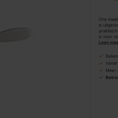
Ons maat
is uitgev
praktisch
is voor ci
Lees me
Beke
Vanaf
Meer
Betr