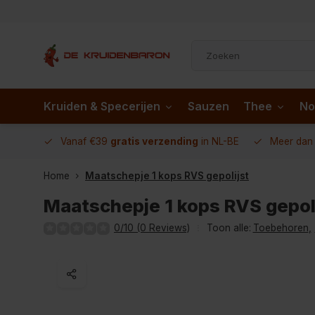
Kruiden & Specerijen
Sauzen
Thee
No
 AD.nl
Vanaf €39
gratis verzending
in NL-BE
Meer da
Home
Maatschepje 1 kops RVS gepolijst
Maatschepje 1 kops RVS gepol
0/10 (0 Reviews)
Toon alle:
Toebehoren
,