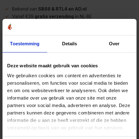
Bekend van
SBS6 & RTL4 en AD.nl
Vanaf €39
gratis verzending
in NL-BE
Meer dan
450 soorten op voorraad
Betrouwbaar
online winkelen
Toestemming
Details
Over
Beschrijving
Deze website maakt gebruik van cookies
Reviews
0/10
We gebruiken cookies om content en advertenties te
Op werkdagen voor 15.00 uur besteld, dezelfde dag
personaliseren, om functies voor social media te bieden
verzonden.
en om ons websiteverkeer te analyseren. Ook delen we
Mt2329 pot met 200
informatie over uw gebruik van onze site met onze
gram
€22,95
partners voor social media, adverteren en analyse. Deze
Art# 18170
Totaal:
€22,95
partners kunnen deze gegevens combineren met andere
Op voorraad
informatie die u aan ze heeft verstrekt of die ze hebben
verzameld op basis van uw gebruik van hun services.
Kunnen we je helpen?