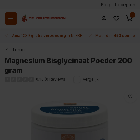
Blog
Recepten
0
Vanaf €39
gratis verzending
in NL-BE
Meer dan
450 soorten 
Terug
Magnesium Bisglycinaat Poeder 200
gram
0/10 (0 Reviews)
Vergelijk