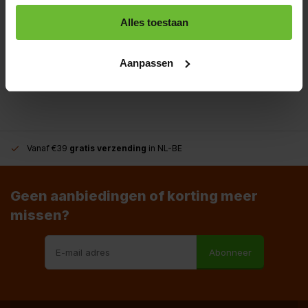
Alles toestaan
+31180396467
info@dekruidenbaron.nl
Aanpassen
Vanaf €39
gratis verzending
in NL-BE
Geen aanbiedingen of korting meer
missen?
Abonneer