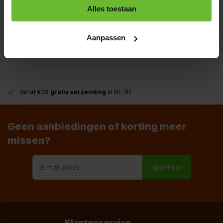
+31180396467
Alles toestaan
info@dekruidenbaron.nl
Aanpassen
Vanaf €39
gratis verzending
in NL-BE
Geen aanbiedingen of korting meer
missen?
Abonneer
Klantenservice