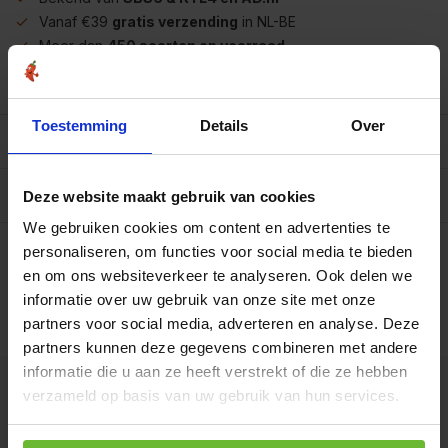
Vanaf €39
gratis verzending
in NL-BE
Meer dan
450 soorten op voorraad
Betrouwbaar
online winkelen
Toestemming
Details
Over
Beschrijving
Reviews
0/10
Deze website maakt gebruik van cookies
We gebruiken cookies om content en advertenties te
Op werkdagen voor 15.00 uur besteld, dezelfde dag
verzonden.
personaliseren, om functies voor social media te bieden
en om ons websiteverkeer te analyseren. Ook delen we
Mt2320 flesje met 60
informatie over uw gebruik van onze site met onze
capsules
€8,55
Art# 18102
Totaal:
€8,55
partners voor social media, adverteren en analyse. Deze
Op voorraad
partners kunnen deze gegevens combineren met andere
informatie die u aan ze heeft verstrekt of die ze hebben
verzameld op basis van uw gebruik van hun services.
Kunnen we je helpen?