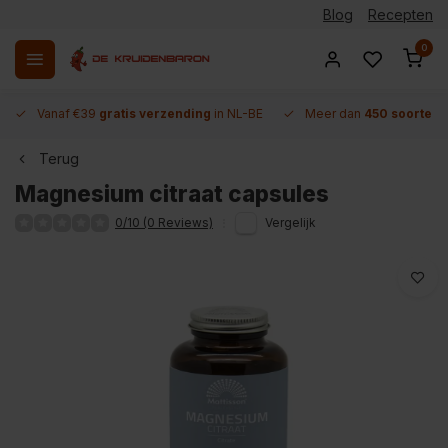
Blog
Recepten
0
Vanaf €39
gratis verzending
in NL-BE
Meer dan
450 soorten 
Terug
Magnesium citraat capsules
0/10 (0 Reviews)
Vergelijk