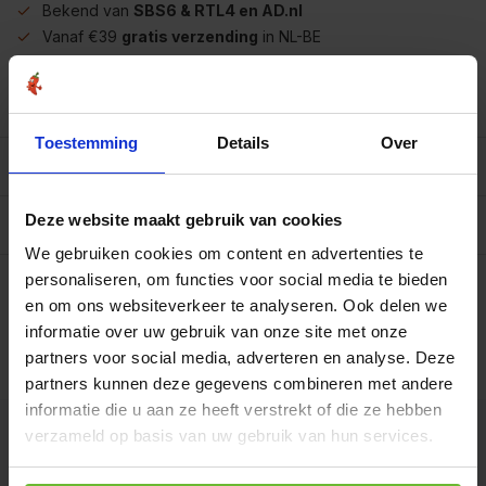
Bekend van
SBS6 & RTL4 en AD.nl
Vanaf €39
gratis verzending
in NL-BE
Meer dan
450 soorten op voorraad
Betrouwbaar
online winkelen
Toestemming
Details
Over
Beschrijving
Deze website maakt gebruik van cookies
Reviews
0/10
We gebruiken cookies om content en advertenties te
Op werkdagen voor 15.00 uur besteld, dezelfde dag
personaliseren, om functies voor social media te bieden
verzonden.
en om ons websiteverkeer te analyseren. Ook delen we
Mt2322 flesje met
informatie over uw gebruik van onze site met onze
120 capsules
€23,95
partners voor social media, adverteren en analyse. Deze
Art# 18157
Totaal:
€23,95
Op voorraad
partners kunnen deze gegevens combineren met andere
informatie die u aan ze heeft verstrekt of die ze hebben
verzameld op basis van uw gebruik van hun services.
Kunnen we je helpen?