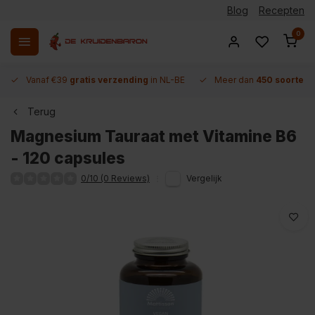
Blog
Recepten
0
Vanaf €39
gratis verzending
in NL-BE
Meer dan
450 soorten 
Terug
Magnesium Tauraat met Vitamine B6
- 120 capsules
0/10 (0 Reviews)
Vergelijk