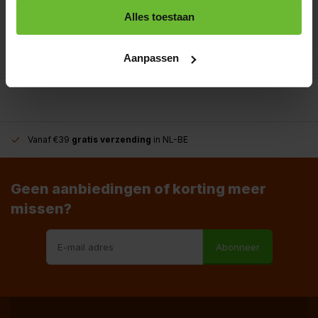
+31180396467
Alles toestaan
info@dekruidenbaron.nl
Aanpassen
Vanaf €39
gratis verzending
in NL-BE
Geen aanbiedingen of korting meer
missen?
Abonneer