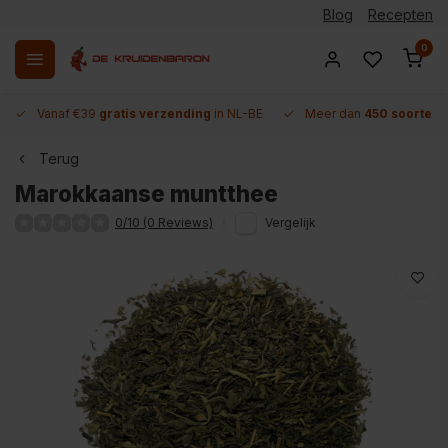
Blog
Recepten
0
Vanaf €39
gratis verzending
in NL-BE
Meer dan
450 soorten 
Terug
Marokkaanse muntthee
0/10 (0 Reviews)
Vergelijk