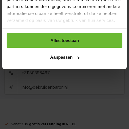
Art# 22298
Totaal:
€5,05
partners kunnen deze gegevens combineren met andere
Op voorraad
informatie die u aan ze heeft verstrekt of die ze hebben
Koop 3 voor €4,55 per stuk en bespaar 10%
verzameld op basis van uw gebruik van hun services.
1 kilo
€35,60
Art# 22298Kilo
Totaal:
€35,60
Op voorraad
Alles toestaan
Kunnen we je helpen?
Aanpassen
+31180396467
info@dekruidenbaron.nl
Vanaf €39
gratis verzending
in NL-BE