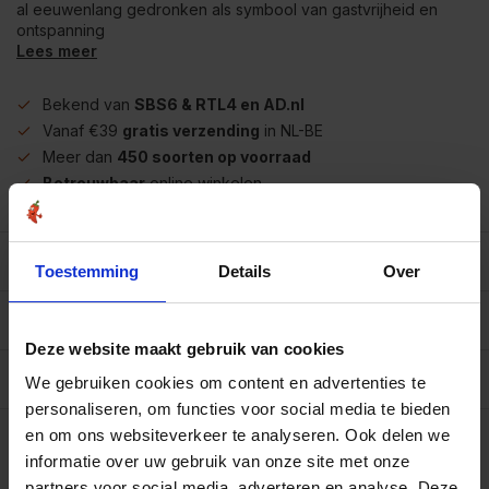
al eeuwenlang gedronken als symbool van gastvrijheid en
ontspanning
Lees meer
Bekend van
SBS6 & RTL4 en AD.nl
Vanaf €39
gratis verzending
in NL-BE
Meer dan
450 soorten op voorraad
Betrouwbaar
online winkelen
Beschrijving
Toestemming
Details
Over
Reviews
0/10
Deze website maakt gebruik van cookies
Specificaties per 100 gram
We gebruiken cookies om content en advertenties te
personaliseren, om functies voor social media te bieden
Op werkdagen voor 15.00 uur besteld, dezelfde dag
en om ons websiteverkeer te analyseren. Ook delen we
verzonden.
informatie over uw gebruik van onze site met onze
100 gram
€5,05
partners voor social media, adverteren en analyse. Deze