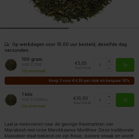
Op werkdagen voor 15.00 uur besteld, dezelfde dag
verzonden.
100 gram
€5,05
Art# 22298
Totaal:
€5,05
Op voorraad
Koop 3 voor €4,55 per stuk en bespaar 10%
1 kilo
€35,60
Art# 22298Kilo
Totaal:
€35,60
Op voorraad
Laat je meevoeren naar de geurige theemarkten van
Marrakesh met onze Marokkaanse Muntthee. Deze traditionele
klassieker staat bekend om zijn frisse, zuivere smaak en wordt