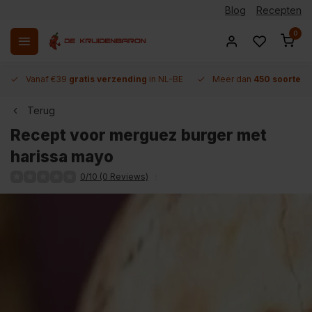
Blog
Recepten
0
Vanaf €39
gratis verzending
in NL-BE
Meer dan
450 soorten 
Terug
Recept voor merguez burger met
harissa mayo
0/10 (0 Reviews)