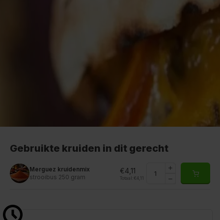
Gebruikte kruiden in dit gerecht
Merguez kruidenmix
€4,11
strooibus 250 gram
Totaal:
€4,11