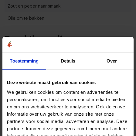
Zout en peper naar smaak
Olie om te bakken
Bereidingswijze
Meng het lamsgehakt en de Merguez kruidenmix in
een kom. Voeg zout en peper toe naar smaak. Kneed
1
het gehakt goed door, zodat de kruiden gelijkmatig
Toestemming
Details
Over
verdeeld zijn.
Verdeel het gehakt in 4 gelijke porties en vorm er
2
burgers van, ongeveer even groot als de
Deze website maakt gebruik van cookies
hamburgerbroodjes.
We gebruiken cookies om content en advertenties te
Verhit een beetje olie in een grillpan of koekenpan op
personaliseren, om functies voor social media te bieden
middelhoog vuur. Bak de burgers ongeveer 4-5
3
en om ons websiteverkeer te analyseren. Ook delen we
minuten aan elke kant, of tot ze mooi bruin en gaar
informatie over uw gebruik van onze site met onze
zijn.
partners voor social media, adverteren en analyse. Deze
Meng de mayonaise en Harissa pasta in een kleine
partners kunnen deze gegevens combineren met andere
4
kom om de pittige Harissa mayo te maken.
informatie die u aan ze heeft verstrekt of die ze hebben