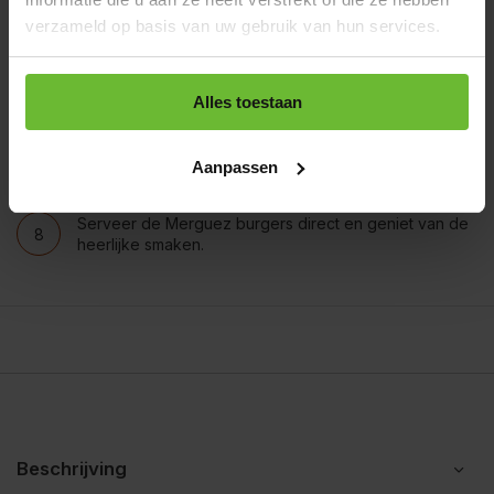
Snijd de hamburgerbroodjes doormidden en grill ze
verzameld op basis van uw gebruik van hun services.
5
kort in een broodrooster of grillpan.
Besmeer de onderste helft van elk broodje met een
Alles toestaan
6
lepel Harissa mayo. Leg hier de Merguez burger op
en top het af met een plakje cheddar kaas.
Voeg plakjes rode ui en een handvol rucola toe en
Aanpassen
7
plaats de bovenkant van het broodje erop.
Serveer de Merguez burgers direct en geniet van de
8
heerlijke smaken.
Beschrijving