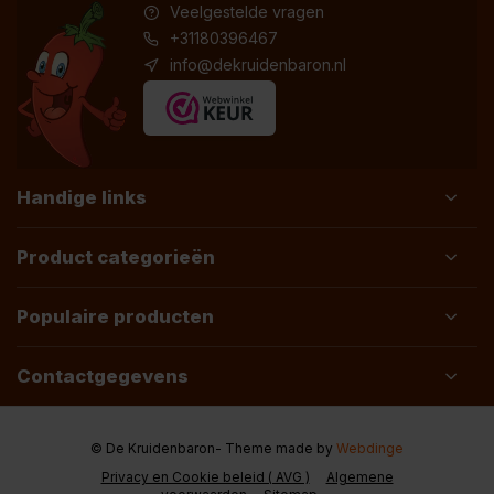
Veelgestelde vragen
+31180396467
info@dekruidenbaron.nl
Handige links
Product categorieën
Populaire producten
Contactgegevens
© De Kruidenbaron
- Theme made by
Webdinge
Privacy en Cookie beleid ( AVG )
Algemene