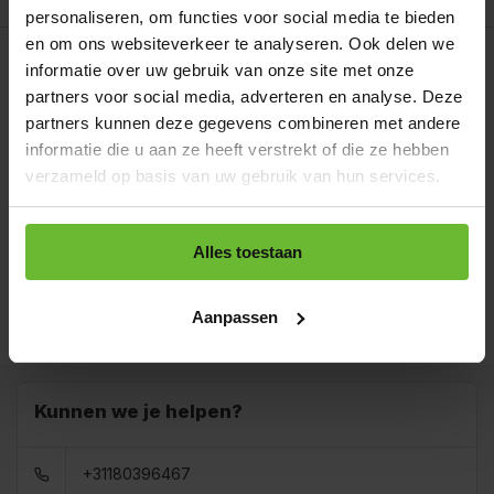
personaliseren, om functies voor social media te bieden
Op werkdagen voor 15.00 uur besteld, dezelfde dag
en om ons websiteverkeer te analyseren. Ook delen we
verzonden.
Gratis verzending
informatie over uw gebruik van onze site met onze
Strooibus 250 gram
partners voor social media, adverteren en analyse. Deze
€4,11
Art# 16793Z
partners kunnen deze gegevens combineren met andere
Totaal:
€4,11
Op voorraad
informatie die u aan ze heeft verstrekt of die ze hebben
verzameld op basis van uw gebruik van hun services.
Zak 1 kilo
€12,75
Art# 16793K
Totaal:
€12,75
Op voorraad
Alles toestaan
Baal a 20 kilo
levertijd 1 tot 3
€204,00
dagen
Totaal:
€204,00
Aanpassen
Art# 16793BULK
Op voorraad
Kunnen we je helpen?
+31180396467