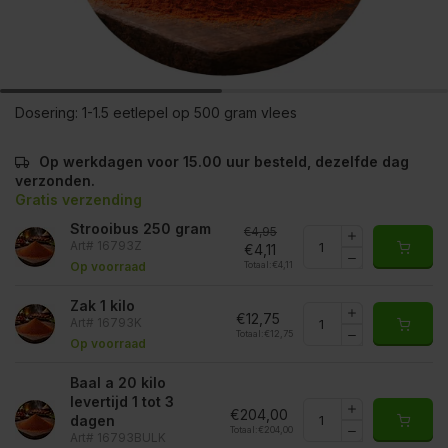
Dosering:
1-1.5 eetlepel op 500 gram vlees
Op werkdagen voor 15.00 uur besteld, dezelfde dag
verzonden.
Gratis verzending
Strooibus 250 gram
€4,95
Art# 16793Z
€4,11
Totaal:
€4,11
Op voorraad
Zak 1 kilo
€12,75
Art# 16793K
Totaal:
€12,75
Op voorraad
Baal a 20 kilo
levertijd 1 tot 3
€204,00
dagen
Totaal:
€204,00
Art# 16793BULK