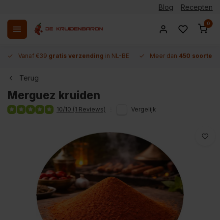
Blog
Recepten
0
Vanaf €39
gratis verzending
in NL-BE
Meer dan
450 soorten 
Terug
Merguez kruiden
10/10 (1 Reviews)
Vergelijk