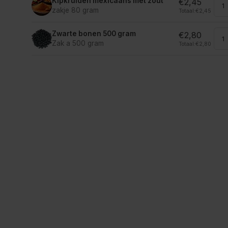
Kipkruiden mexicaans met zout
€2,45
zakje 80 gram
Totaal:
€2,45
Zwarte bonen 500 gram
€2,80
Zak a 500 gram
Totaal:
€2,80