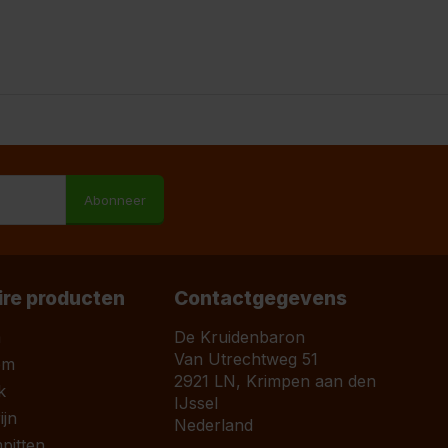
M
Abonneer
ire producten
Contactgegevens
a
De Kruidenbaron
Van Utrechtweg 51
om
2921 LN, Krimpen aan den
k
IJssel
jn
Nederland
pitten