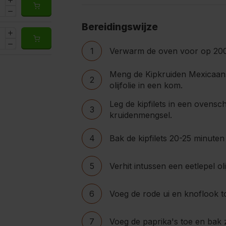
Bereidingswijze
1
Verwarm de oven voor op 20
Meng de Kipkruiden Mexicaan
2
olijfolie in een kom.
Leg de kipfilets in een ovensch
3
kruidenmengsel.
4
Bak de kipfilets 20-25 minuten 
5
Verhit intussen een eetlepel o
6
Voeg de rode ui en knoflook to
7
Voeg de paprika's toe en bak 