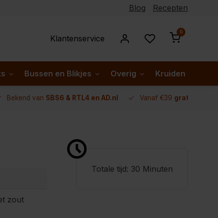
Blog
Recepten
0
Klantenservice
ks
Bussen en Blikjes
Overig
Kruiden per lan
Bekend van
SBS6 & RTL4 en AD.nl
Vanaf €39
gratis verze
Totale tijd: 30 Minuten
et zout