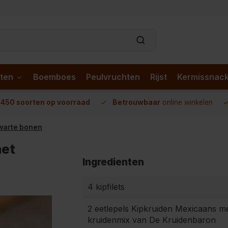
ten
Boemboes
Peulvruchten
Rijst
Kermissnac
n
450 soorten op voorraad
Betrouwbaar
online winkelen
warte bonen
met
Ingredienten
4 kipfilets
2 eetlepels Kipkruiden Mexicaans m
kruidenmix van De Kruidenbaron