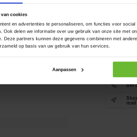
Geen revie
 van cookies
ent en advertenties te personaliseren, om functies voor social
te bonen
. Ook delen we informatie over uw gebruik van onze site met on
e. Deze partners kunnen deze gegevens combineren met andere i
emarineerd in de Kipkruiden
erzameld op basis van uw gebruik van hun services.
Je beoorde
on, frisse avocado en
Kunnen w
Aanpassen
Bel 
Stuu
mail