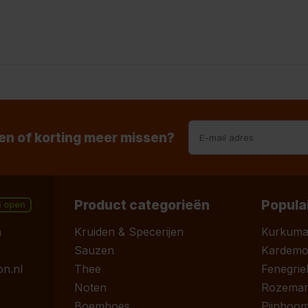
n of korting meer missen?
Product categorieën
Popula
u open
n
Kruiden & Specerijen
Kurkum
Sauzen
Kardem
n.nl
Thee
Fenegrie
Noten
Rozemari
Boemboes
Pijnboom