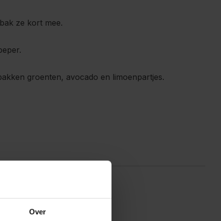
bak ze kort mee.
peper.
ebakken groenten, avocado en limoenpartjes.
0/10
Over