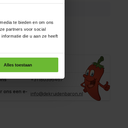
ws gevonden
 media te bieden en om ons
ze partners voor social
nformatie die u aan ze heeft
ling toevoegen
e je helpen?
Alles toestaan
ons
+31180396467
r ons een e-
info@dekruidenbaron.nl