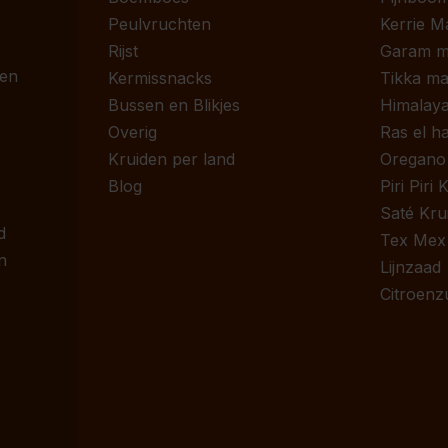
Peulvruchten
Kerrie M
Rijst
Garam m
 en
Kermissnacks
Tikka ma
Bussen en Blikjes
Himalaya
Overig
Ras el h
Kruiden per land
Oregano
Blog
Piri Piri
Saté Kru
d
Tex Mex
n
Lijnzaad
Citroenz