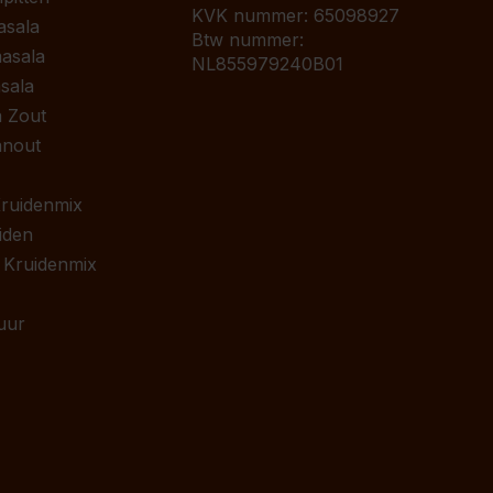
KVK nummer: 65098927
asala
Btw nummer:
asala
NL855979240B01
sala
 Zout
anout
 Kruidenmix
iden
 Kruidenmix
uur