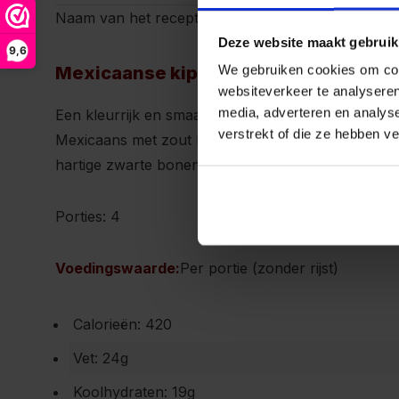
Naam van het recept:
Deze website maakt gebruik
9,6
We gebruiken cookies om cont
Mexicaanse kip met avocado en zwar
websiteverkeer te analyseren
media, adverteren en analys
Een kleurrijk en smaakvol gerecht met malse kip g
verstrekt of die ze hebben v
Mexicaans met zout kruidenmix van De Kruidenbar
hartige zwarte bonen.
Porties: 4
Voedingswaarde:
Per portie (zonder rijst)
Calorieën: 420
Vet: 24g
Koolhydraten: 19g