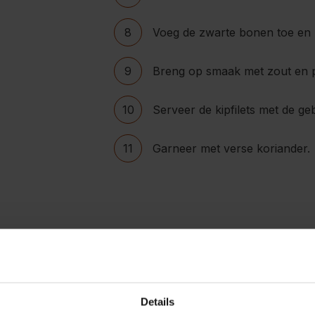
8
Voeg de zwarte bonen toe en 
9
Breng op smaak met zout en 
10
Serveer de kipfilets met de g
11
Garneer met verse koriander.
Reviews
Details