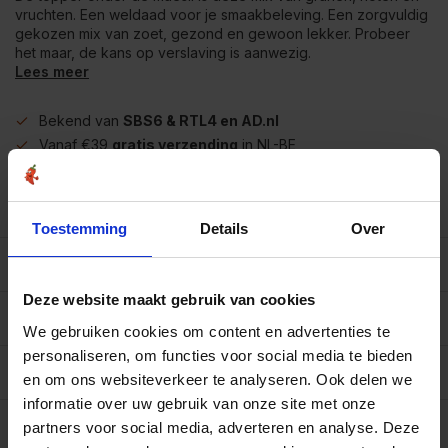
vruchten. Een weldaad voor je smaakbeleving. Een zorgvuldig
gekozen mix van zoet, gezond en gewoon lekker. Probeer
het maar, de kans op verslaving is aanwezig.
Lees meer
Bekend van
SBS6 & RTL4 en AD.nl
Vanaf €39
gratis verzending
in NL-BE
Meer dan
450 soorten op voorraad
Betrouwbaar
online winkelen
Toestemming
Details
Over
Beschrijving
Deze website maakt gebruik van cookies
Reviews
10/10
We gebruiken cookies om content en advertenties te
personaliseren, om functies voor social media te bieden
Allergenen/voedingswaarden per 100 gram
en om ons websiteverkeer te analyseren. Ook delen we
informatie over uw gebruik van onze site met onze
Op werkdagen voor 15.00 uur besteld, dezelfde dag
partners voor social media, adverteren en analyse. Deze
verzonden.