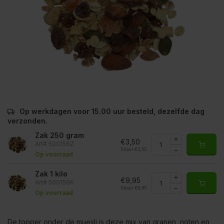
Op werkdagen voor 15.00 uur besteld, dezelfde dag
verzonden.
Zak 250 gram
€3,50
Art# 500156Z
Totaal:
€3,50
Op voorraad
Zak 1 kilo
€9,95
Art# 500156K
Totaal:
€9,95
Op voorraad
De topper onder de muesli is deze mix van granen, noten en