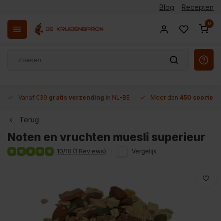
Blog
Recepten
0
Vanaf €39
gratis verzending
in NL-BE
Meer dan
450 soorten 
Terug
Noten en vruchten muesli superieur
10/10 (1 Reviews)
Vergelijk