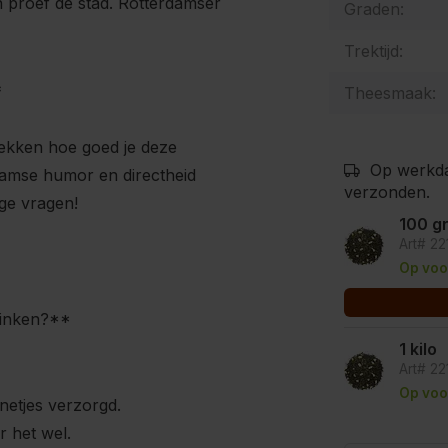
en proef de stad. Rotterdamser
Graden:
Trektijd:
*
Theesmaak:
tdekken hoe goed je deze
Op werkda
amse humor en directheid
verzonden.
ige vragen!
100 g
Art# 2
Op voo
drinken?**
1 kilo
Art# 22
Op voo
 netjes verzorgd.
r het wel.