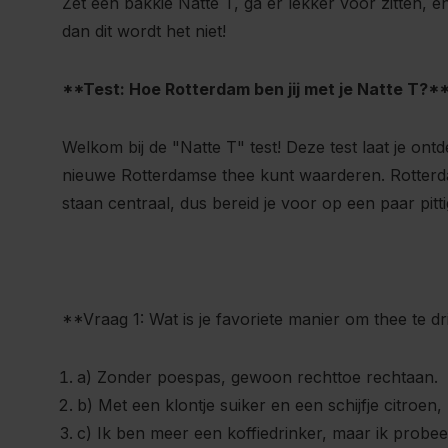
Zet een bakkie Natte T, ga er lekker voor zitten, 
dan dit wordt het niet!
**Test: Hoe Rotterdam ben jij met je Natte T?*
Welkom bij de "Natte T" test! Deze test laat je on
nieuwe Rotterdamse thee kunt waarderen. Rotterd
staan centraal, dus bereid je voor op een paar pitt
**Vraag 1: Wat is je favoriete manier om thee te 
a) Zonder poespas, gewoon rechttoe rechtaan.
b) Met een klontje suiker en een schijfje citroen,
c) Ik ben meer een koffiedrinker, maar ik probee