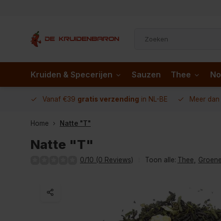
Kruiden & Specerijen
Sauzen
Thee
No
 AD.nl
Vanaf €39
gratis verzending
in NL-BE
Meer da
Home
Natte "T"
Natte "T"
0/10 (0 Reviews)
Toon alle:
Thee
,
Groene