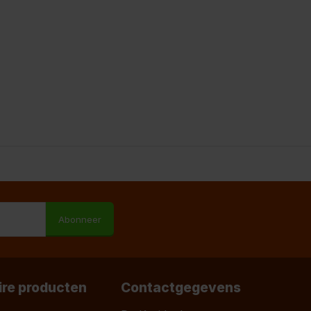
M
Abonneer
ire producten
Contactgegevens