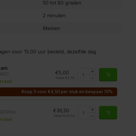
50 tot 80 graden
2 minuten
Meloen
gen voor 15.00 uur besteld, dezelfde dag
ram
€5,00
2142G
Totaal:
€5,00
rraad
Koop 3 voor €4,50 per stuk en bespaar 10%
€36,50
142GKilo
Totaal:
€36,50
rraad