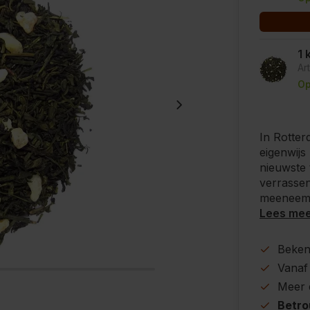
1 
Ar
Op
In Rotter
eigenwijs
nieuwste 
verrassen
meeneemt
Lees me
Beke
Vanaf
Meer
Betr