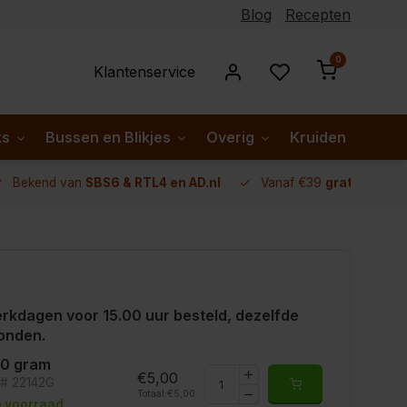
Blog
Recepten
0
Klantenservice
ks
Bussen en Blikjes
Overig
Kruiden per lan
Bekend van
SBS6 & RTL4 en AD.nl
Vanaf €39
gratis verze
rkdagen voor 15.00 uur besteld, dezelfde
onden.
00 gram
€5,00
t# 22142G
Totaal:
€5,00
 voorraad