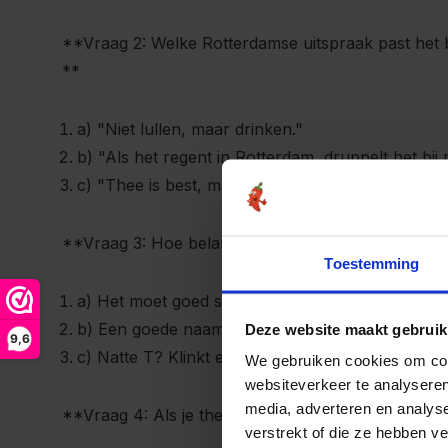
**Vraag 2: Welke Rotterdamse uitspraak past het 
**
a) "Niet lullen, maar drinken."
b) "Als het regent in Rotterdam, druppelt het bij 
c) "Thee is best, maar liever een bakkie pleur."
**Vraag 3: Hoe belangrijk is de naam van de thee
Toestemming
a) Het moet goed smaken, de naam interesseert 
b) Een goede naam maakt het compleet, maar de 
Deze website maakt gebruik
9,6
c) Natte T? Klinkt een beetje gek, maar ik probee
We gebruiken cookies om cont
websiteverkeer te analyseren
media, adverteren en analys
**Vraag 4: Als je thee drinkt, wat doe je dan het l
verstrekt of die ze hebben v