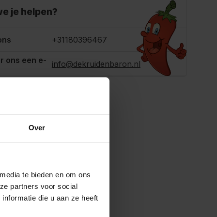
e je helpen?
ons
+31180396467
r ons een e-
info@dekruidenbaron.nl
Over
 media te bieden en om ons
ze partners voor social
nformatie die u aan ze heeft