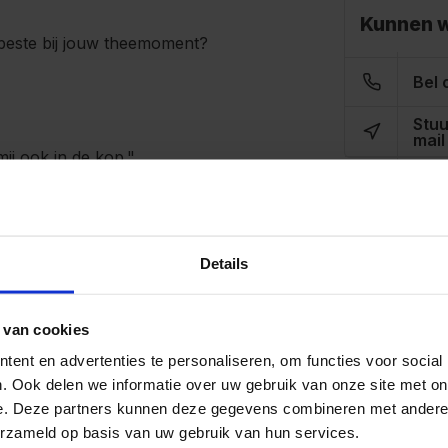
Kunnen w
beste bij jouw theemoment?
Bel 
Stuu
mail
mij ook in de kop."
 voor jou?**
Details
me geen bal.
smaak telt het meest.
 van cookies
r alles één keer.
ent en advertenties te personaliseren, om functies voor social
. Ook delen we informatie over uw gebruik van onze site met on
e. Deze partners kunnen deze gegevens combineren met andere i
iefst?**
erzameld op basis van uw gebruik van hun services.