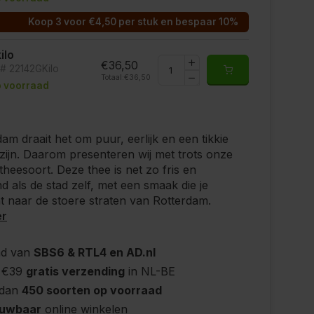
Koop 3 voor €4,50 per stuk en bespaar 10%
kilo
€36,50
t# 22142GKilo
Totaal:
€36,50
 voorraad
dam draait het om puur, eerlijk en een tikkie
 zijn. Daarom presenteren wij met trots onze
theesoort. Deze thee is net zo fris en
d als de stad zelf, met een smaak die je
 naar de stoere straten van Rotterdam.
er
nd van
SBS6 & RTL4 en AD.nl
 €39
gratis verzending
in NL-BE
 dan
450 soorten op voorraad
ouwbaar
online winkelen