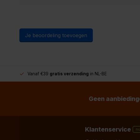
Je beoordeling toevoegen
Vanaf €39
gratis verzending
in NL-BE
Geen aanbiedinge
Klantenservice
n