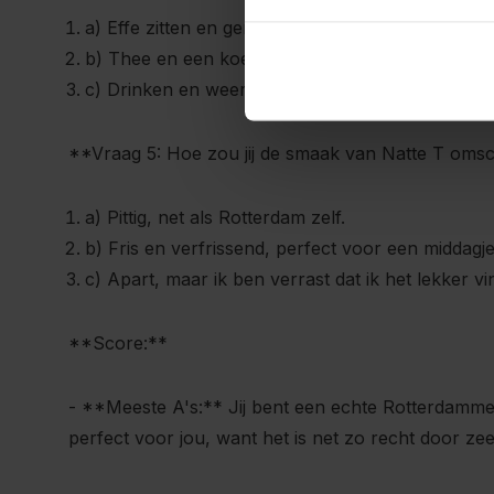
a) Effe zitten en genieten, niks meer aan doen.
b) Thee en een koekie, daar kan ik van genieten.
c) Drinken en weer door, geen tijd voor gelul.
**Vraag 5: Hoe zou jij de smaak van Natte T oms
a) Pittig, net als Rotterdam zelf.
b) Fris en verfrissend, perfect voor een middagje
c) Apart, maar ik ben verrast dat ik het lekker vi
**Score:**
- **Meeste A's:** Jij bent een echte Rotterdammer 
perfect voor jou, want het is net zo recht door zee a