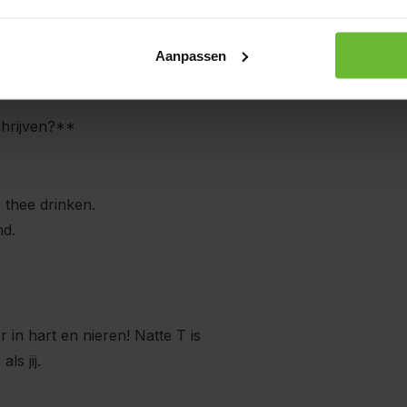
Aanpassen
chrijven?**
 thee drinken.
nd.
in hart en nieren! Natte T is
ls jij.