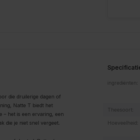
s
Specificat
ingrediënten:
r die druilerige dagen of
ing, Natte T biedt het
Theesoort:
 – het is een ervaring, een
die je niet snel vergeet.
Hoeveelheid: