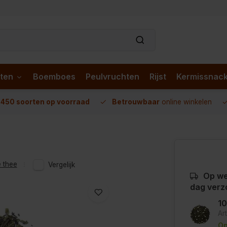
ten
Boemboes
Peulvruchten
Rijst
Kermissnac
n
450 soorten op voorraad
Betrouwbaar
online winkelen
 thee
Vergelijk
Op we
dag verz
1
Ar
Op