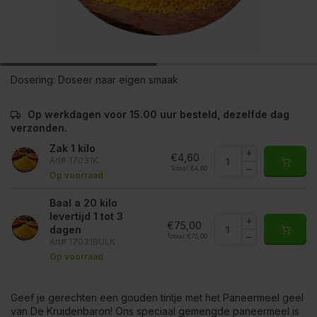
Dosering:
Doseer naar eigen smaak
Op werkdagen voor 15.00 uur besteld, dezelfde dag
verzonden.
Zak 1 kilo
€4,60
Art# 17031K
Totaal:
€4,60
Op voorraad
Baal a 20 kilo
levertijd 1 tot 3
€75,00
dagen
Totaal:
€75,00
Art# 17031BULK
Op voorraad
Geef je gerechten een gouden tintje met het Paneermeel geel
van De Kruidenbaron! Ons speciaal gemengde paneermeel is