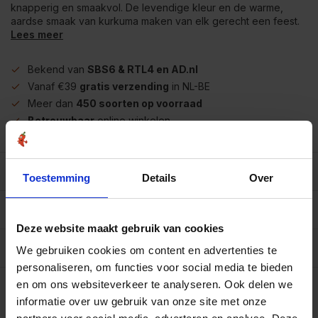
knapperig en smaakvol. De levendige kleur en de warme,
aardse smaak van kurkuma maken van elk gerecht een feest.
Lees meer
Bekend van
SBS6 & RTL4 en AD.nl
Vanaf €39
gratis verzending
in NL-BE
Meer dan
450 soorten op voorraad
Betrouwbaar
online winkelen
Beschrijving
Toestemming
Details
Over
Reviews
0/10
Deze website maakt gebruik van cookies
Allergenen/voedingswaarden per 100 gram
We gebruiken cookies om content en advertenties te
personaliseren, om functies voor social media te bieden
Op werkdagen voor 15.00 uur besteld, dezelfde dag
en om ons websiteverkeer te analyseren. Ook delen we
verzonden.
informatie over uw gebruik van onze site met onze
Zak 1 kilo
€4,60