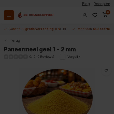
Blog
Recepten
0
Vanaf €39
gratis verzending
in NL-BE
Meer dan
450 soorten 
Terug
Paneermeel geel 1 - 2 mm
0/10 (0 Reviews)
Vergelijk