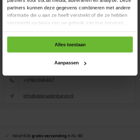
partners voor social media, adverteren en analyse. Deze
Art# 17031K
Totaal:
€4,60
partners kunnen deze gegevens combineren met andere
Op voorraad
informatie die u aan ze heeft verstrekt of die ze hebben
Baal a 20 kilo
verzameld op basis van uw gebruik van hun services.
levertijd 1 tot 3
€75,00
dagen
Totaal:
€75,00
Art# 17031BULK
Op voorraad
Alles toestaan
Kunnen we je helpen?
Aanpassen
+31180396467
info@dekruidenbaron.nl
Vanaf €39
gratis verzending
in NL-BE