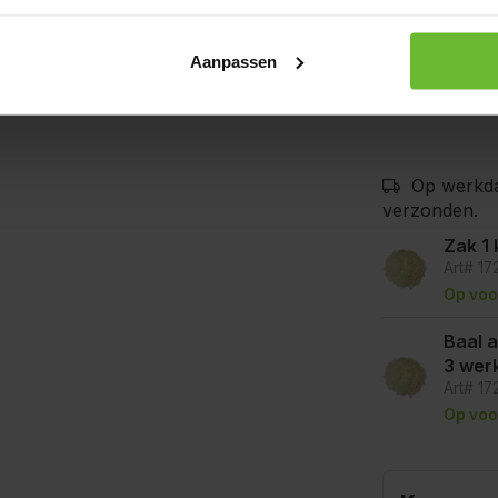
mosterd, selde
goede voorzor
kunnen bevat
Aanpassen
Op werkda
verzonden.
Zak 1 
Art# 1
Op voo
Baal a 
3 wer
Art# 1
Op voo