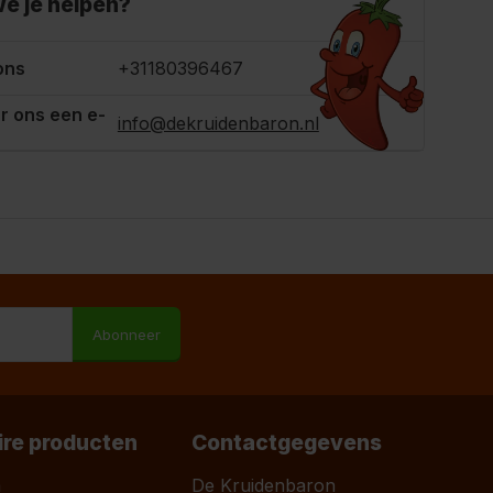
e je helpen?
ons
+31180396467
r ons een e-
info@dekruidenbaron.nl
M
Abonneer
ire producten
Contactgegevens
a
De Kruidenbaron