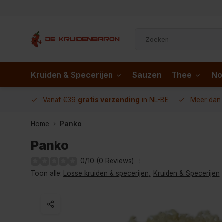
Kruiden & Specerijen
Sauzen
Thee
No
 AD.nl
Vanaf €39
gratis verzending
in NL-BE
Meer da
Home
Panko
Panko
0/10 (0 Reviews)
Toon alle:
Losse kruiden & specerijen
,
Kruiden & Specerijen