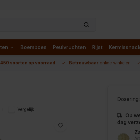
ten
Boemboes
Peulvruchten
Rijst
Kermissnac
n
450 soorten op voorraad
Betrouwbaar
online winkelen
Dosering:
Vergelijk
Op we
dag verz
Za
Ar