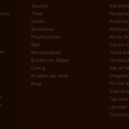
Sauzen
Kardem
n.nl
Thee
Fenegrie
Noten
Rozemari
Boemboes
Pijnboom
Peulvruchten
Kerrie M
Rijst
Garam m
 en
Kermissnacks
Tikka ma
Bussen en Blikjes
Himalaya
Overig
Ras el h
Kruiden per land
Oregano
Blog
Piri Piri
Saté Kru
d
Tex Mex
n
Lijnzaad
Citroenz