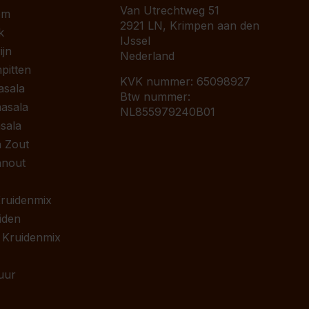
Van Utrechtweg 51
om
2921 LN, Krimpen aan den
k
IJssel
jn
Nederland
pitten
KVK nummer: 65098927
asala
Btw nummer:
asala
NL855979240B01
sala
 Zout
anout
 Kruidenmix
iden
 Kruidenmix
uur