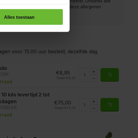
rij, gluten, sesam, soja en sulfiet verwerkt. Ondanks alle
gen is het mogelijk dat producten deze allergenen
ten.
Alles toestaan
gen voor 15.00 uur besteld, dezelfde dag
kilo
€8,95
7228K
Totaal:
€8,95
rraad
10 kilo levertijd 2 tot
kdagen
€75,00
7228BULK
Totaal:
€75,00
rraad