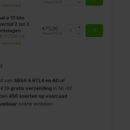
Totaal:
€8,95
 voorraad
al a 10 kilo
vertijd 2 tot 3
€75,00
erkdagen
Totaal:
€75,00
t# 17228BULK
 voorraad
er
nd van
SBS6 & RTL4 en AD.nl
 €39
gratis verzending
in NL-BE
 dan
450 soorten op voorraad
ouwbaar
online winkelen