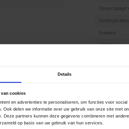
Onverzadigd v
Koolhydraten
Suikers:
Vezels:
Zout:
Natrium:
Details
Energetische
Allergenen:
 van cookies
ent en advertenties te personaliseren, om functies voor social
. Ook delen we informatie over uw gebruik van onze site met on
e. Deze partners kunnen deze gegevens combineren met andere i
De producten
erzameld op basis van uw gebruik van hun services.
bedrijven waa