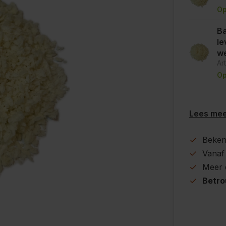
Op
Ba
le
w
Ar
Op
Lees me
Beke
Vanaf
Meer
Betr