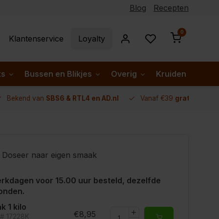
Blog
Recepten
0
Klantenservice
Loyalty
ks
Bussen en Blikjes
Overig
Kruiden per lan
Bekend van
SBS6 & RTL4 en AD.nl
Vanaf €39
gratis verze
Doseer naar eigen smaak
rkdagen voor 15.00 uur besteld, dezelfde
onden.
k 1 kilo
€8,95
t# 17228K