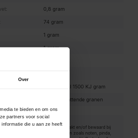
et:
0,8 gram
:
74 gram
1 gram
1 gram
1 gram
0 mg
Over
 waarde:
520,00 Kcal 1500 KJ gram
Glutenbevattende granen
 media te bieden en om ons
ze partners voor social
nformatie die u aan ze heeft
 van de Kruidenbaron worden verpakt en/of bewaard bij
r men ook producten met allergenen zoals noten, pinda,