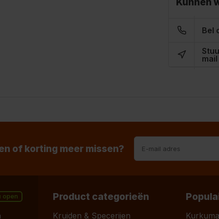
Kunnen w
Bel 
Stuu
mail
n of korting meer missen?
Product categorieën
Popula
u open
n
Kruiden & Specerijen
Kurkum