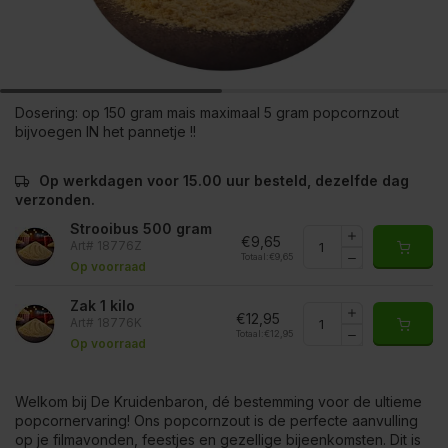
Dosering:
op 150 gram mais maximaal 5 gram popcornzout
bijvoegen IN het pannetje !!
Op werkdagen voor 15.00 uur besteld, dezelfde dag
verzonden.
Strooibus 500 gram
€9,65
Art# 18776Z
Totaal:
€9,65
Op voorraad
Zak 1 kilo
€12,95
Art# 18776K
Totaal:
€12,95
Op voorraad
Welkom bij De Kruidenbaron, dé bestemming voor de ultieme
popcornervaring! Ons popcornzout is de perfecte aanvulling
op je filmavonden, feestjes en gezellige bijeenkomsten. Dit is