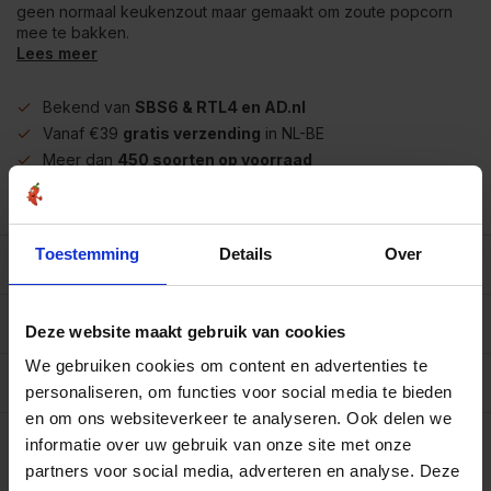
geen normaal keukenzout maar gemaakt om zoute popcorn
mee te bakken.
Lees meer
Bekend van
SBS6 & RTL4 en AD.nl
Vanaf €39
gratis verzending
in NL-BE
Meer dan
450 soorten op voorraad
Betrouwbaar
online winkelen
Toestemming
Details
Over
Beschrijving
Reviews
0/10
Deze website maakt gebruik van cookies
We gebruiken cookies om content en advertenties te
Allergenen/voedingswaarden per 100 gram
personaliseren, om functies voor social media te bieden
en om ons websiteverkeer te analyseren. Ook delen we
Op werkdagen voor 15.00 uur besteld, dezelfde dag
verzonden.
informatie over uw gebruik van onze site met onze
partners voor social media, adverteren en analyse. Deze
Strooibus 500 gram
€9,65