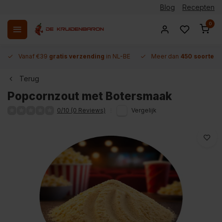
Blog
Recepten
0
Vanaf €39
gratis verzending
in NL-BE
Meer dan
450 soorten 
Terug
Popcornzout met Botersmaak
0/10 (0 Reviews)
Vergelijk