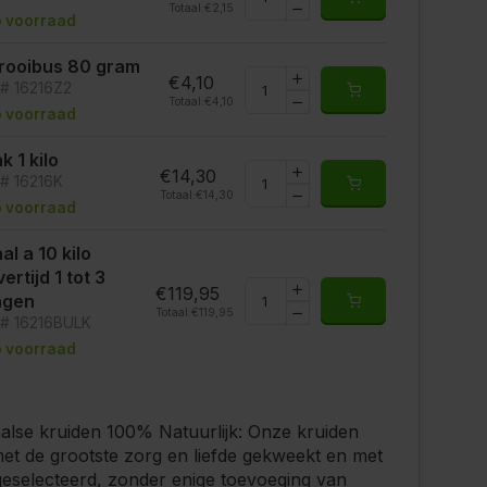
Totaal:
€2,15
 voorraad
rooibus 80 gram
€4,10
t# 16216Z2
Totaal:
€4,10
 voorraad
k 1 kilo
€14,30
t# 16216K
Totaal:
€14,30
 voorraad
al a 10 kilo
vertijd 1 tot 3
€119,95
agen
Totaal:
€119,95
t# 16216BULK
 voorraad
lse kruiden 100% Natuurlijk: Onze kruiden
t de grootste zorg en liefde gekweekt en met
eselecteerd, zonder enige toevoeging van