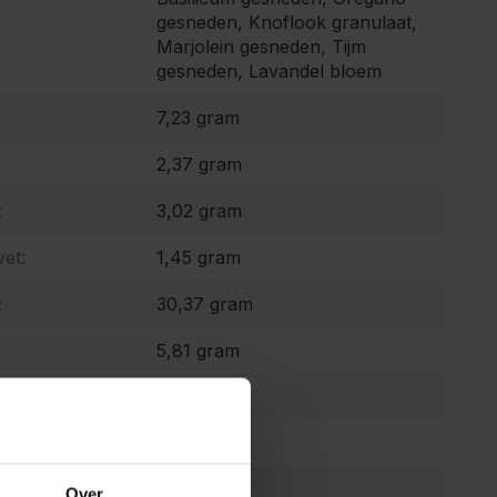
gesneden, Knoflook granulaat,
Marjolein gesneden, Tijm
gesneden, Lavandel bloem
7,23 gram
2,37 gram
:
3,02 gram
et:
1,45 gram
:
30,37 gram
5,81 gram
14,26 gram
0,03 gram
30,37 mg
Over