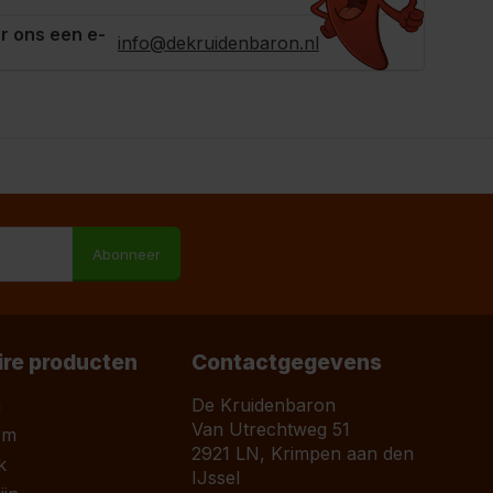
r ons een e-
info@dekruidenbaron.nl
M
Abonneer
ire producten
Contactgegevens
a
De Kruidenbaron
Van Utrechtweg 51
om
2921 LN, Krimpen aan den
k
IJssel