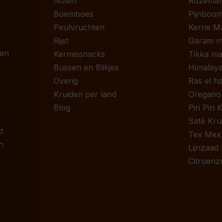
Noten
Rozemari
Boemboes
Pijnboom
Peulvruchten
Kerrie M
Rijst
Garam m
 en
Kermissnacks
Tikka ma
Bussen en Blikjes
Himalaya
Overig
Ras el h
Kruiden per land
Oregano
Blog
Piri Piri
Saté Kru
d
Tex Mex
n
Lijnzaad
Citroenz