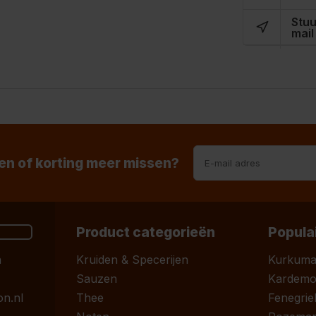
Stuu
mail
n of korting meer missen?
Product categorieën
Popula
n
Kruiden & Specerijen
Kurkum
Sauzen
Kardem
n.nl
Thee
Fenegrie