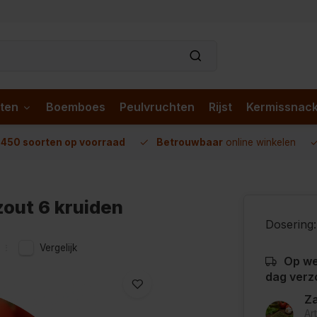
ten
Boemboes
Peulvruchten
Rijst
Kermissnac
n
450 soorten op voorraad
Betrouwbaar
online winkelen
zout 6 kruiden
Dosering:
Vergelijk
Op we
dag verz
Za
Ar