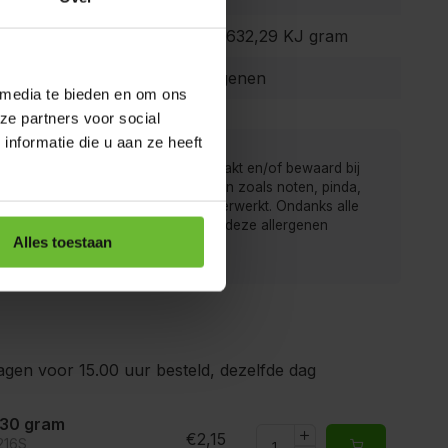
 waarde:
151,12 Kcal 632,29 KJ gram
Geen allergenen
 media te bieden en om ons
ze partners voor social
nformatie die u aan ze heeft
 van de Kruidenbaron worden verpakt en/of bewaard bij
r men ook producten met allergenen zoals noten, pinda,
rij, gluten, sesam, soja en sulfiet verwerkt. Ondanks alle
gen is het mogelijk dat producten deze allergenen
Alles toestaan
ten.
gen voor 15.00 uur besteld, dezelfde dag
 30 gram
€2,15
216S