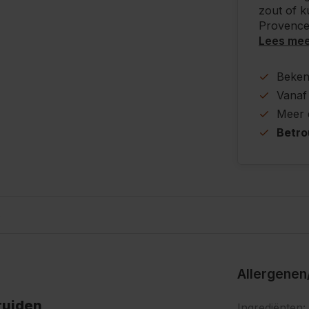
zout of k
Provence 
Lees me
Beke
Vanaf
Meer
Betr
s
Allergenen
ruiden
Ingrediënten: