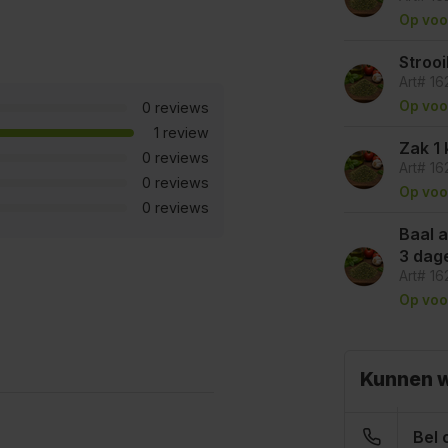
Op voo
Stroo
Art# 16
Op voo
0 reviews
1 review
Zak 1 
0 reviews
Art# 16
0 reviews
Op voo
0 reviews
Baal a 
3 dag
Art# 1
Op voo
Kunnen w
Bel 