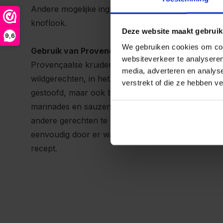
Andere mogelijke ingrediënten: venkelzaad, dragon,
knoflook.
Deze website maakt gebruik
9,6
We gebruiken cookies om cont
Gebruik van Provençaalse kruiden
websiteverkeer te analyseren
Provençaalse kruiden worden gebruikt in o.a. vlee
media, adverteren en analys
wildgerechten, in het bijzonder de gerechten die 
verstrekt of die ze hebben v
gestoofd, maar ook bij tomatengerechten en worte
marinades en sauzen. Het mengsel is ook handig o
andere gerechten te geven, bijvoorbeeld gebakken
eenvoudig door er wat Provençaalse kruiden overh
recept.