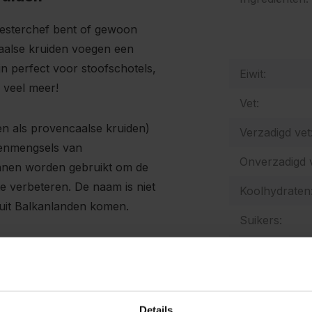
meesterchef bent of gewoon
aalse kruiden voegen een
jn perfect voor stoofschotels,
Eiwit:
 veel meer!
Vet:
n als provencaalse kruiden)
Verzadigd vet
denmengsels van
Onverzadigd v
nnen worden gebruikt om de
 verbeteren. De naam is niet
Koolhydraten
 uit Balkanlanden komen.
Suikers:
Vezels:
t vast. De basis bestaat uit
Zout:
n de verkochte mixen
peterselie en/of salie.
Natrium:
Details