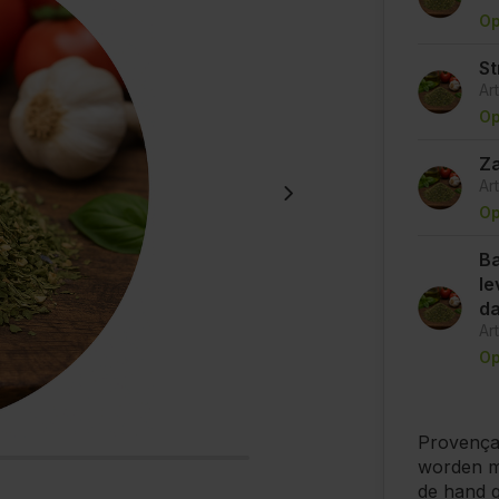
Op
St
Ar
Op
Za
Ar
Op
Ba
le
d
Ar
Op
Provençaa
worden me
de hand g