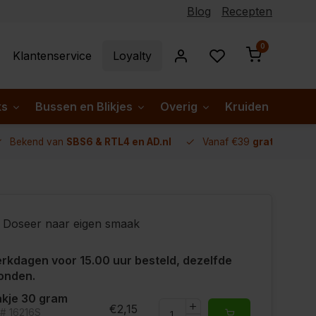
Blog
Recepten
0
Klantenservice
Loyalty
ks
Bussen en Blikjes
Overig
Kruiden per lan
Bekend van
SBS6 & RTL4 en AD.nl
Vanaf €39
gratis verze
Doseer naar eigen smaak
rkdagen voor 15.00 uur besteld, dezelfde
onden.
kje 30 gram
€2,15
t# 16216S