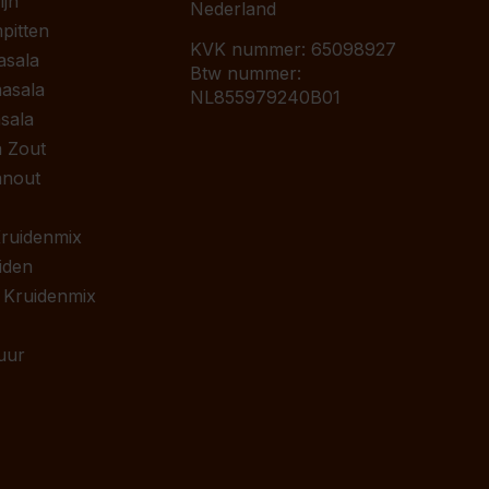
jn
Nederland
pitten
KVK nummer: 65098927
asala
Btw nummer:
asala
NL855979240B01
sala
 Zout
anout
 Kruidenmix
iden
 Kruidenmix
uur