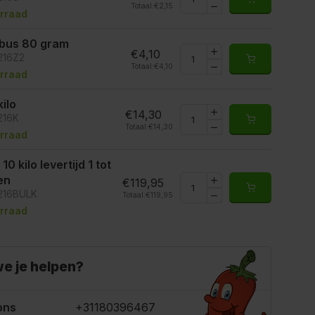
Totaal:
€2,15
rraad
ibus 80 gram
€4,10
216Z2
Totaal:
€4,10
rraad
kilo
€14,30
216K
Totaal:
€14,30
rraad
10 kilo levertijd 1 tot
en
€119,95
6216BULK
Totaal:
€119,95
rraad
e je helpen?
ons
+31180396467