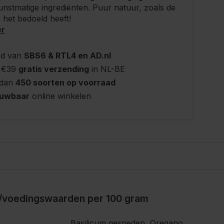
unstmatige ingrediënten. Puur natuur, zoals de
het bedoeld heeft!
er
nd van
SBS6 & RTL4 en AD.nl
 €39
gratis verzending
in NL-BE
 dan
450 soorten op voorraad
ouwbaar
online winkelen
/voedingswaarden per 100 gram
Basilicum gesneden, Oregano