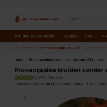
Kruiden & Specerijen
Sauzen
Thee
No
 AD.nl
Vanaf €39
gratis verzending
in NL-BE
Meer da
Home
Provençaalse kruiden zonder zout 6 kruiden
Provençaalse kruiden zonder 
8/10 (1 Reviews)
Toon alle:
Losse kruiden & specerijen
,
Kruiden & Specerijen