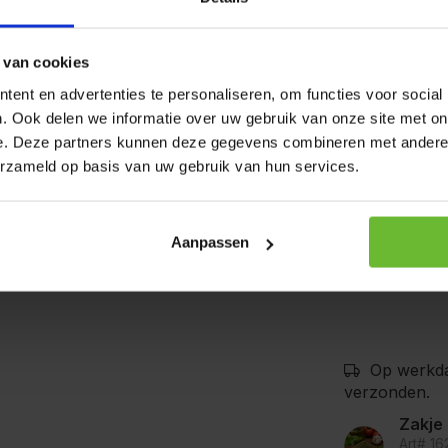
 kervel, laurier, lavas en
Energetische
 van cookies
Allergenen:
ent en advertenties te personaliseren, om functies voor social
. Ook delen we informatie over uw gebruik van onze site met on
sstoofschotels en
e. Deze partners kunnen deze gegevens combineren met andere i
in rode-wijnsaus worden
erzameld op basis van uw gebruik van hun services.
De producten
lgroenten. Verder in
bedrijven waa
mosterd, selde
m een mediterraan tintje aan
goede voorzor
 aardappels of salades,
Aanpassen
kunnen bevat
een te strooien. Verbeterd
Op werkda
verzonden.
Zakje
Art# 16