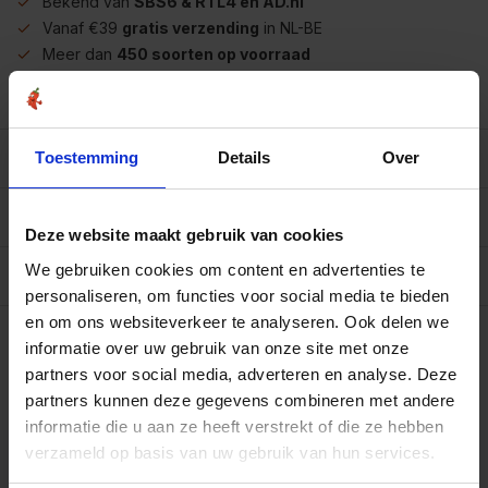
Bekend van
SBS6 & RTL4 en AD.nl
Vanaf €39
gratis verzending
in NL-BE
Meer dan
450 soorten op voorraad
Betrouwbaar
online winkelen
Beschrijving
Toestemming
Details
Over
Reviews
0/10
Deze website maakt gebruik van cookies
We gebruiken cookies om content en advertenties te
Allergenen/voedingswaarden per 100 gram
personaliseren, om functies voor social media te bieden
Op werkdagen voor 15.00 uur besteld, dezelfde dag
en om ons websiteverkeer te analyseren. Ook delen we
verzonden.
informatie over uw gebruik van onze site met onze
Zak 1 kilo
partners voor social media, adverteren en analyse. Deze
€9,25
Art# 17211K
partners kunnen deze gegevens combineren met andere
Totaal:
€9,25
Op voorraad
informatie die u aan ze heeft verstrekt of die ze hebben
verzameld op basis van uw gebruik van hun services.
Kunnen we je helpen?