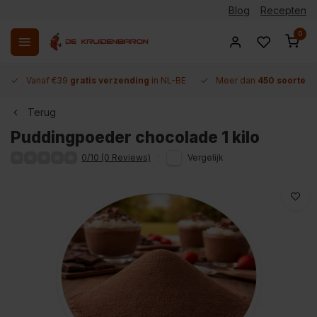
Blog
Recepten
0
Vanaf €39
gratis verzending
in NL-BE
Meer dan
450 soorten 
Terug
Puddingpoeder chocolade 1 kilo
0/10 (0 Reviews)
Vergelijk