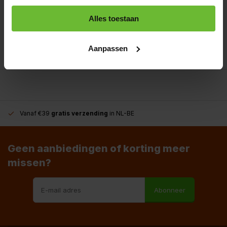
Alles toestaan
+31180396467
info@dekruidenbaron.nl
Aanpassen
Vanaf €39
gratis verzending
in NL-BE
Geen aanbiedingen of korting meer
missen?
Abonneer