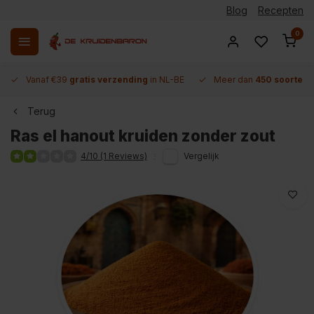
Blog
Recepten
0
Vanaf €39
gratis verzending
in NL-BE
Meer dan
450 soorten 
Terug
Ras el hanout kruiden zonder zout
4/10 (1 Reviews)
Vergelijk