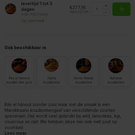
levertijd 1 tot 3
€277,95
dagen
Totaal:
€277,95
Art# 16837Bulk
Op voorraad
Ook beschikbaar in
Ras el hanout
Tajine
Doner Kebab
Baharat
kruiden met zout
kruidenmix
kruidenmix
kruidenmix
Râs el hânout zonder zout maar met de smaak is een
Marokkaans kruidenmengsel van verschillende soorten
specerijen. Het wordt veel gebruikt bij wild, lamsvlees, kip,
couscous en rijst. We hebben deze mix ook met zout op
voorraad.
Lees meer