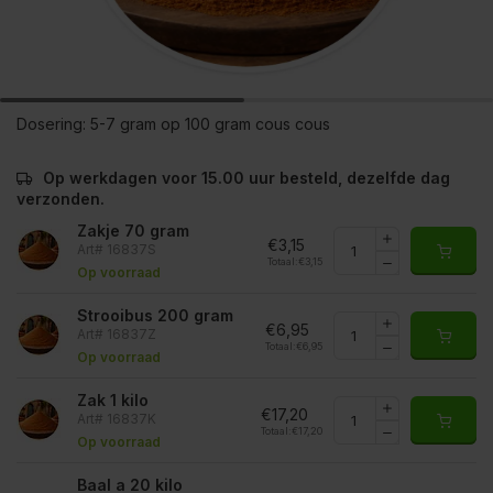
Dosering:
5-7 gram op 100 gram cous cous
Op werkdagen voor 15.00 uur besteld, dezelfde dag
verzonden.
Zakje 70 gram
€3,15
Art# 16837S
Totaal:
€3,15
Op voorraad
Strooibus 200 gram
€6,95
Art# 16837Z
Totaal:
€6,95
Op voorraad
Zak 1 kilo
€17,20
Art# 16837K
Totaal:
€17,20
Op voorraad
Baal a 20 kilo