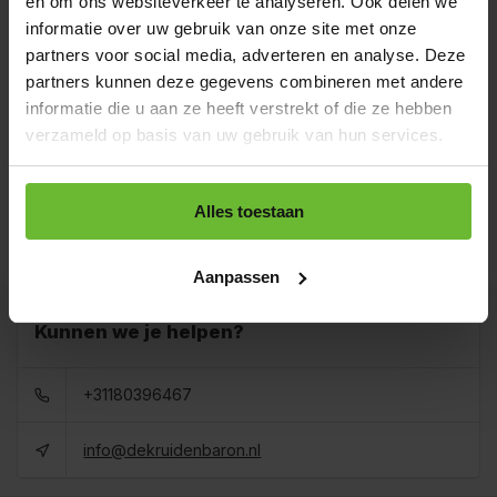
en om ons websiteverkeer te analyseren. Ook delen we
Strooibus 200 gram
€6,95
informatie over uw gebruik van onze site met onze
Art# 16837Z
Totaal:
€6,95
Op voorraad
partners voor social media, adverteren en analyse. Deze
partners kunnen deze gegevens combineren met andere
Zak 1 kilo
informatie die u aan ze heeft verstrekt of die ze hebben
€17,20
Art# 16837K
Totaal:
€17,20
verzameld op basis van uw gebruik van hun services.
Op voorraad
Baal a 20 kilo
levertijd 1 tot 3
Alles toestaan
€277,95
dagen
Totaal:
€277,95
Art# 16837Bulk
Op voorraad
Aanpassen
Kunnen we je helpen?
+31180396467
info@dekruidenbaron.nl