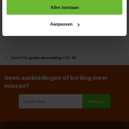
+31180396467
Alles toestaan
info@dekruidenbaron.nl
Aanpassen
Vanaf €39
gratis verzending
in NL-BE
Geen aanbiedingen of korting meer
missen?
Abonneer