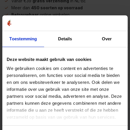
Vanaf €39
gratis verzending
in NL-BE
Meer dan
450 soorten op voorraad
Betrouwbaar
online winkelen
Beschrijving
Toestemming
Details
Over
Reviews
0/10
Deze website maakt gebruik van cookies
Allergenen/voedingswaarden per 100 gram
We gebruiken cookies om content en advertenties te
personaliseren, om functies voor social media te bieden
Op werkdagen voor 15.00 uur besteld, dezelfde dag
en om ons websiteverkeer te analyseren. Ook delen we
verzonden.
informatie over uw gebruik van onze site met onze
Fles 500 ml
€4,30
partners voor social media, adverteren en analyse. Deze
Art# 18607
Totaal:
€4,30
Op voorraad
partners kunnen deze gegevens combineren met andere
informatie die u aan ze heeft verstrekt of die ze hebben
verzameld op basis van uw gebruik van hun services.
Kunnen we je helpen?