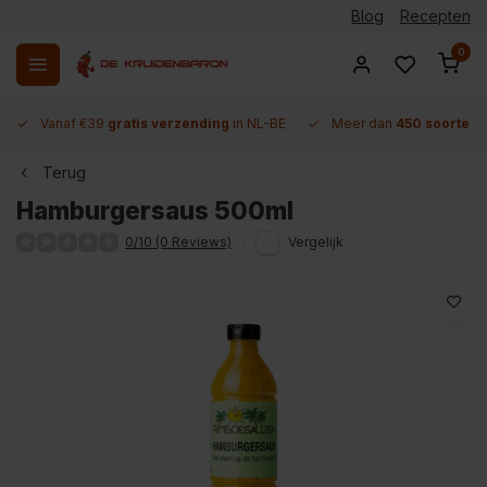
Blog
Recepten
0
Vanaf €39
gratis verzending
in NL-BE
Meer dan
450 soorten 
Terug
Hamburgersaus 500ml
0/10 (0 Reviews)
Vergelijk