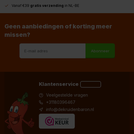
Vanaf €39
gratis verzending
in NL-BE
Geen aanbiedingen of korting meer
missen?
Abonneer
Klantenservice
Veelgestelde vragen
+31180396467
info@dekruidenbaron.nl