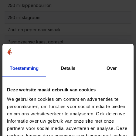
250 ml kippenbouillon
250 ml slagroom
Zout en peper naar smaak
Parmezaanse kaas, geraspt
Bereidingswijze
Toestemming
Details
Over
Breng een grote pan met gezouten water aan de
1
kook en kook de pasta volgens de instructies op de
verpakking.
Deze website maakt gebruik van cookies
Verhit ondertussen de olijfolie in een grote pan op
We gebruiken cookies om content en advertenties te
middelhoog vuur. Voeg de ui en knoflook toe en bak
2
deze gedurende 2-3 minuten, of tot de ui zacht en
personaliseren, om functies voor social media te bieden
doorzichtig is.
en om ons websiteverkeer te analyseren. Ook delen we
informatie over uw gebruik van onze site met onze
Voeg de Dille gesneden van De Kruidenbaron toe en
3
bak deze kort mee met de ui en knoflook.
partners voor social media, adverteren en analyse. Deze
partners kunnen deze gegevens combineren met andere