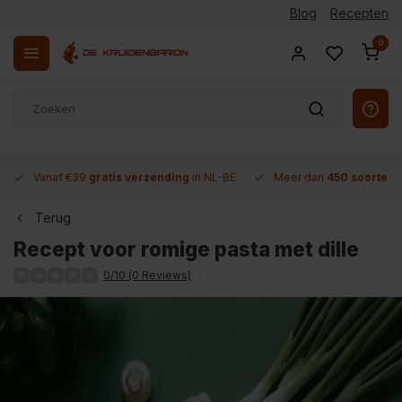
Blog
Recepten
0
Vanaf €39
gratis verzending
in NL-BE
Meer dan
450 soorten 
Terug
Recept voor romige pasta met dille
0/10 (0 Reviews)