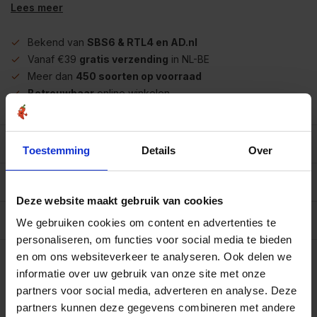
Lees meer
Bekend van
SBS6 & RTL4 en AD.nl
Vanaf €39
gratis verzending
in NL-BE
Meer dan
450 soorten op voorraad
Betrouwbaar
online winkelen
Beschrijving
Toestemming
Details
Over
Reviews
0/10
Deze website maakt gebruik van cookies
Allergenen/voedingswaarden per 100 gram
We gebruiken cookies om content en advertenties te
personaliseren, om functies voor social media te bieden
Op werkdagen voor 15.00 uur besteld, dezelfde dag
en om ons websiteverkeer te analyseren. Ook delen we
verzonden.
informatie over uw gebruik van onze site met onze
Strooibus 150 gram
€5,75
partners voor social media, adverteren en analyse. Deze
Art# 16006Z
Totaal:
€5,75
partners kunnen deze gegevens combineren met andere
Op voorraad