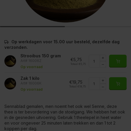
Op werkdagen voor 15.00 uur besteld, dezelfde dag
verzonden.
Strooibus 150 gram
€5,75
Art# 16006Z
Totaal:
€5,75
Op voorraad
Zak 1 kilo
€19,75
Art# 16006K
Totaal:
€19,75
Op voorraad
Sennablad gemalen, men noemt het ook wel Senne, deze
thee is ter bevordering van de stoelgang. We hebben het ook
in de gesneden uitvoering. Gebruik 1 theelepel in heet water
en voor ongeveer 25 minuten laten trekken en dan 1 tot 2
koppen per dag.