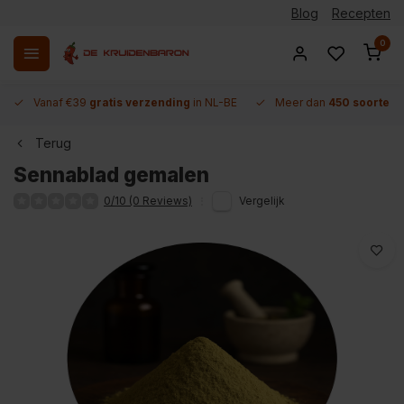
Blog
Recepten
0
Vanaf €39
gratis verzending
in NL-BE
Meer dan
450 soorten 
Terug
Sennablad gemalen
0/10 (0 Reviews)
Vergelijk