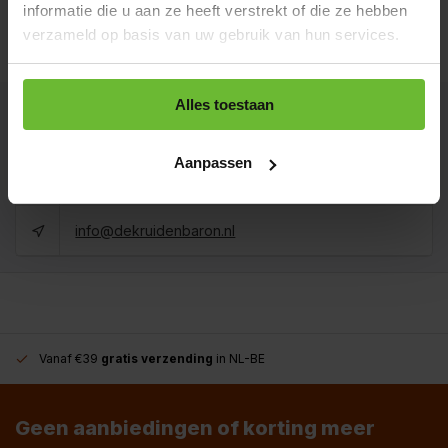
informatie die u aan ze heeft verstrekt of die ze hebben
Zak 1 kilo
verzameld op basis van uw gebruik van hun services.
€19,75
Art# 16006K
Totaal:
€19,75
Op voorraad
Alles toestaan
Kunnen we je helpen?
Aanpassen
+31180396467
info@dekruidenbaron.nl
Vanaf €39
gratis verzending
in NL-BE
Geen aanbiedingen of korting meer