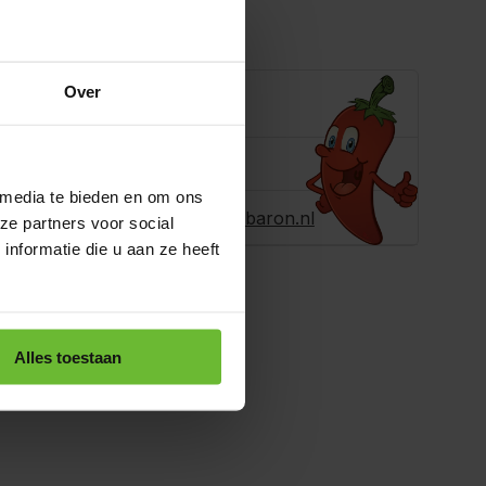
ling toevoegen
Over
e je helpen?
ons
+31180396467
 media te bieden en om ons
r ons een e-
info@dekruidenbaron.nl
ze partners voor social
nformatie die u aan ze heeft
Alles toestaan