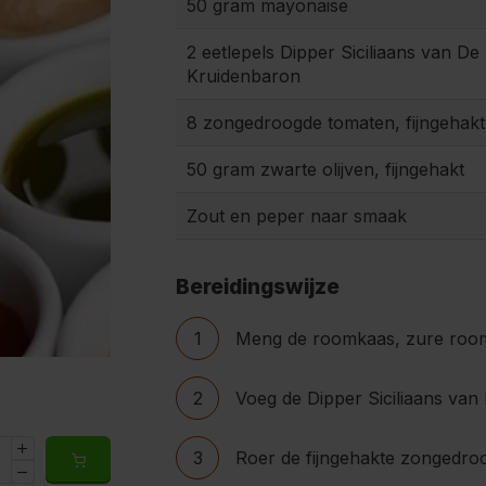
50 gram mayonaise
2 eetlepels Dipper Siciliaans van De
Kruidenbaron
8 zongedroogde tomaten, fijngehakt
50 gram zwarte olijven, fijngehakt
Zout en peper naar smaak
Bereidingswijze
1
Meng de roomkaas, zure room
2
Voeg de Dipper Siciliaans va
3
Roer de fijngehakte zongedroo