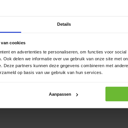
e borrel of als bijgerecht bij
Je beoorde
ak, dankzij de combinatie van
iaans van De Kruidenbaron.
Details
Kunnen w
 van cookies
Bel 
ent en advertenties te personaliseren, om functies voor social
Stuu
. Ook delen we informatie over uw gebruik van onze site met on
mail
e. Deze partners kunnen deze gegevens combineren met andere i
erzameld op basis van uw gebruik van hun services.
Aanpassen