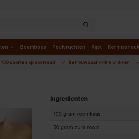
ten
Boemboes
Peulvruchten
Rijst
Kermissnac
n
450 soorten op voorraad
Betrouwbaar
online winkelen
Ingredienten
100 gram roomkaas
50 gram zure room