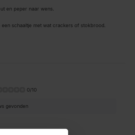
ut en peper naar wens.
n een schaaltje met wat crackers of stokbrood.
0/10
ws gevonden