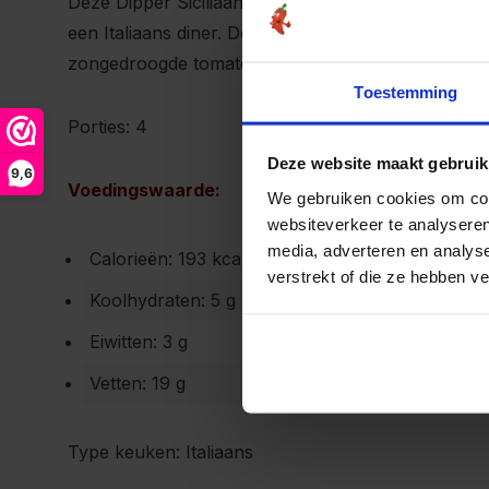
Deze Dipper Siciliaans is een heerlijke dip voor bij d
een Italiaans diner. De dip is romig en vol van sma
zongedroogde tomaten, olijven en de Dipper Sicil
Toestemming
Porties: 4
Deze website maakt gebruik
9,6
Voedingswaarde:
We gebruiken cookies om cont
websiteverkeer te analyseren
media, adverteren en analys
Calorieën: 193 kcal
verstrekt of die ze hebben v
Koolhydraten: 5 g
Eiwitten: 3 g
Vetten: 19 g
Type keuken: Italiaans