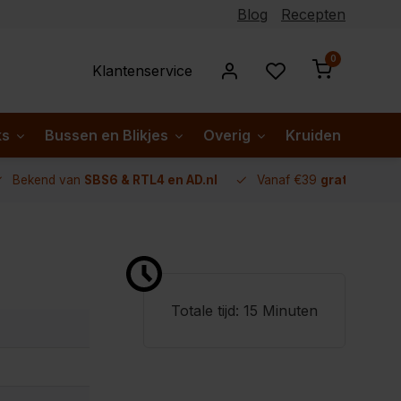
Blog
Recepten
0
Klantenservice
ks
Bussen en Blikjes
Overig
Kruiden per lan
Bekend van
SBS6 & RTL4 en AD.nl
Vanaf €39
gratis verze
Totale tijd: 15 Minuten