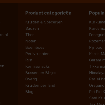
Product categorieën
Popula
n
Kruiden & Specerijen
Kurkum
Sauzen
Kardem
n.nl
Thee
Fenegrie
Noten
Rozemari
Boemboes
Pijnboom
Peulvruchten
Kerrie M
Rijst
Garam m
 en
Kermissnacks
Tikka ma
Bussen en Blikjes
Himalaya
Overig
Ras el h
Kruiden per land
Oregano
Blog
Piri Piri
Saté Kru
d
Tex Mex