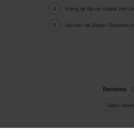
4
Breng de dip op smaak met zo
5
Serveer de Dipper Siciliaans i
Reviews
Geen revie