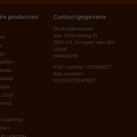
ire producten
Contactgegevens
a
De Kruidenbaron
Van Utrechtweg 51
om
2921 LN, Krimpen aan den
k
IJssel
jn
Nederland
pitten
KVK nummer: 65098927
asala
Btw nummer:
asala
NL855979240B01
sala
 Zout
anout
 Kruidenmix
iden
 Kruidenmix