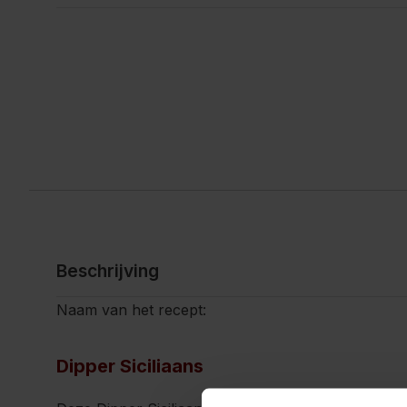
Beschrijving
Naam van het recept:
Dipper Siciliaans