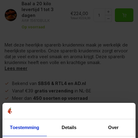
Baal a 20 kilo
levertijd 1 tot 3
€224,00
dagen
Totaal:
€224,00
Art# 15610BULK
Op voorraad
Met deze heerlijke sparerib kruidenmix maak je werkelijk de
heerlijkste spareribs. Onze sparerib kruidenmix zorgt ervoor
dat je veel extra veel smaak en aroma krijgt. Deze sparerib
kruidenmix heeft een volle en krachtige smaak.
Lees meer
Bekend van
SBS6 & RTL4 en AD.nl
Vanaf €39
gratis verzending
in NL-BE
Meer dan
450 soorten op voorraad
Betrouwbaar
online winkelen
Beschrijving
Toestemming
Details
Over