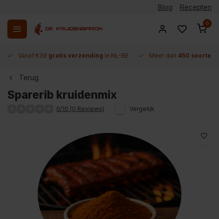
Blog
Recepten
0
Vanaf €39
gratis verzending
in NL-BE
Meer dan
450 soorten 
Terug
Sparerib kruidenmix
0/10 (0 Reviews)
Vergelijk