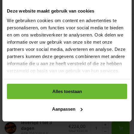
Reviews
0/10
Deze website maakt gebruik van cookies
We gebruiken cookies om content en advertenties te
Allergenen/voedingswaarden per 100 gram
personaliseren, om functies voor social media te bieden
Op werkdagen voor 15.00 uur besteld, dezelfde dag
en om ons websiteverkeer te analyseren. Ook delen we
verzonden.
Gratis verzending
informatie over uw gebruik van onze site met onze
Zakje 70 gram
partners voor social media, adverteren en analyse. Deze
€2,50
Art# 15610S
partners kunnen deze gegevens combineren met andere
Totaal:
€2,50
Op voorraad
informatie die u aan ze heeft verstrekt of die ze hebben
verzameld op basis van uw gebruik van hun services.
Strooibus 250 gram
€6,25
Art# 15610Z
Totaal:
€6,25
Op voorraad
Alles toestaan
Zak 1 kilo
€12,95
Art# 15610K
Totaal:
€12,95
Op voorraad
Aanpassen
Baal a 20 kilo
levertijd 1 tot 3
€224,00
dagen
Totaal:
€224,00
Art# 15610BULK