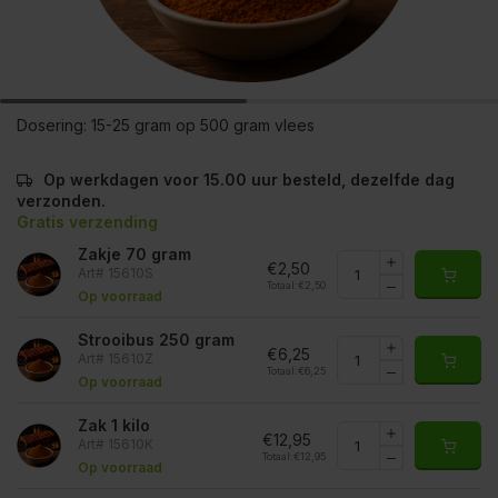
Dosering:
15-25 gram op 500 gram vlees
Op werkdagen voor 15.00 uur besteld, dezelfde dag
verzonden.
Gratis verzending
Zakje 70 gram
€2,50
Art# 15610S
Totaal:
€2,50
Op voorraad
Strooibus 250 gram
€6,25
Art# 15610Z
Totaal:
€6,25
Op voorraad
Zak 1 kilo
€12,95
Art# 15610K
Totaal:
€12,95
Op voorraad