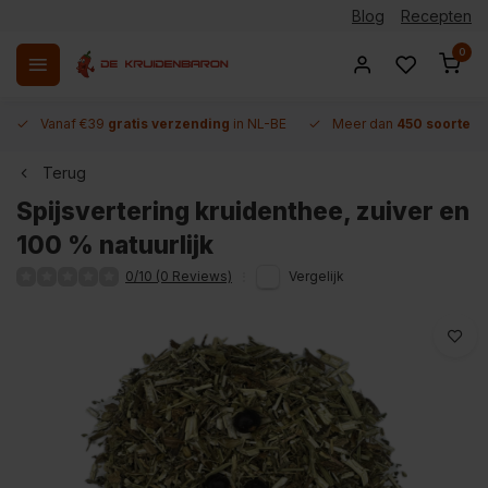
Blog
Recepten
0
Vanaf €39
gratis verzending
in NL-BE
Meer dan
450 soorten 
Terug
Spijsvertering kruidenthee, zuiver en
100 % natuurlijk
0/10 (0 Reviews)
Vergelijk