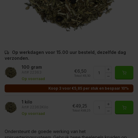
Op werkdagen voor 15.00 uur besteld, dezelfde dag
verzonden.
100 gram
€6,50
Art# 22363
Totaal:
€6,50
Op voorraad
Koop 3 voor €5,85 per stuk en bespaar 10%
1 kilo
€49,25
Art# 22363Kilo
Totaal:
€49,25
Op voorraad
Ondersteunt de goede werking van het
spijsverteringssysteem. Gebruik twee theelepels kruiden op