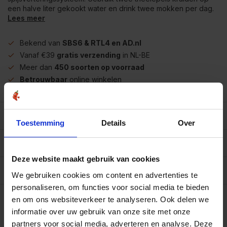
een halve liter gekookt water en drink twee mokken per dag.
Lees meer
Bekend van
SBS6 & RTL4 en AD.nl
Vanaf €39
gratis verzending
in NL-BE
Meer dan
450 soorten op voorraad
Betrouwbaar
online winkelen
Beschrijving
Toestemming
Details
Over
Reviews
0/10
Deze website maakt gebruik van cookies
Specificaties per 100 gram
We gebruiken cookies om content en advertenties te
personaliseren, om functies voor social media te bieden
Op werkdagen voor 15.00 uur besteld, dezelfde dag
verzonden.
en om ons websiteverkeer te analyseren. Ook delen we
informatie over uw gebruik van onze site met onze
100 gram
€6,50
Art# 22363
partners voor social media, adverteren en analyse. Deze