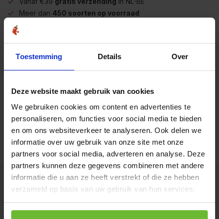
Vanaf €39
gratis verzending
in NL-BE
Meer dan
450 soorten op voorraad
Betrouwbaar
online winkelen
Toestemming
Details
Over
Beschrijving
Reviews
0/10
Deze website maakt gebruik van cookies
Op werkdagen voor 15.00 uur besteld, dezelfde dag
We gebruiken cookies om content en advertenties te
verzonden.
personaliseren, om functies voor social media te bieden
Mt2198 pot met 125
en om ons websiteverkeer te analyseren. Ook delen we
gram
€9,95
informatie over uw gebruik van onze site met onze
Art# 18135
Totaal:
€9,95
partners voor social media, adverteren en analyse. Deze
Op voorraad
partners kunnen deze gegevens combineren met andere
informatie die u aan ze heeft verstrekt of die ze hebben
Kunnen we je helpen?
verzameld op basis van uw gebruik van hun services.
+31180396467