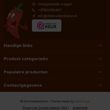
Veelgestelde vragen
+31180396467
info@dekruidenbaron.nl
Handige links
Product categorieën
Populaire producten
Contactgegevens
© De Kruidenbaron
- Theme made by
Webdinge
Privacy en Cookie beleid ( AVG )
Algemene