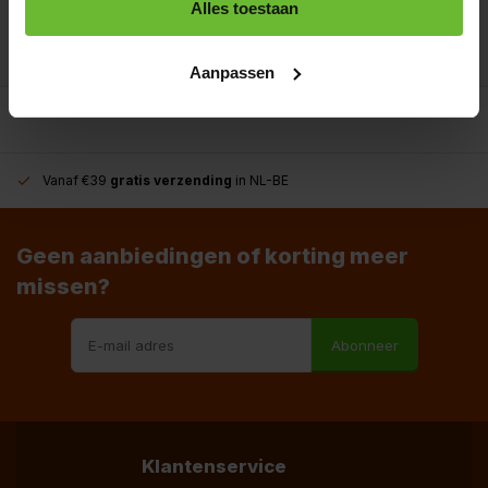
Alles toestaan
info@dekruidenbaron.nl
Aanpassen
Vanaf €39
gratis verzending
in NL-BE
Geen aanbiedingen of korting meer
missen?
Abonneer
Klantenservice