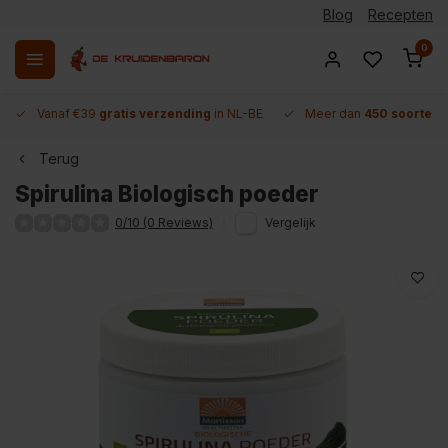
Blog
Recepten
0
Vanaf €39
gratis verzending
in NL-BE
Meer dan
450 soorten 
Terug
Spirulina Biologisch poeder
0/10 (0 Reviews)
Vergelijk