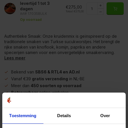
levertijd 1 tot 3
€275,00
dagen
Totaal:
€275,00
Art# 17035BULK
Op voorraad
Authentieke Smaak: Onze kruidenmix is geïnspireerd op de
traditionele smaken van Turkse sucukworstjes. Het brengt de
rijke smaken van knoflook, komijn, paprika en andere
specerijen samen voor een onvergetelijke smaakervaring.
Lees meer
Bekend van
SBS6 & RTL4 en AD.nl
Vanaf €39
gratis verzending
in NL-BE
Meer dan
450 soorten op voorraad
Betrouwbaar
online winkelen
Beschrijving
Toestemming
Details
Over