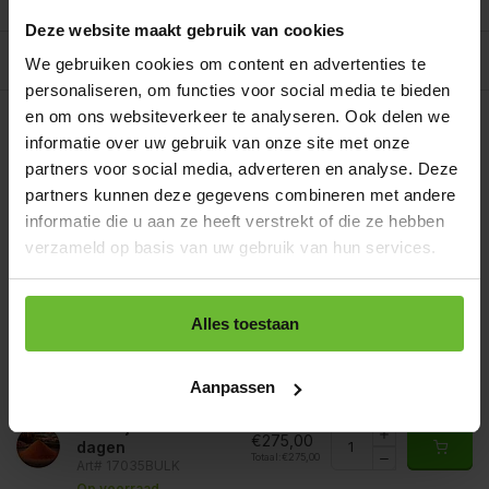
Reviews
0/10
Deze website maakt gebruik van cookies
Allergenen/voedingswaarden per 100 gram
We gebruiken cookies om content en advertenties te
personaliseren, om functies voor social media te bieden
Op werkdagen voor 15.00 uur besteld, dezelfde dag
en om ons websiteverkeer te analyseren. Ook delen we
verzonden.
informatie over uw gebruik van onze site met onze
Zakje 160 gram
€4,30
partners voor social media, adverteren en analyse. Deze
Art# 17035S
Totaal:
€4,30
partners kunnen deze gegevens combineren met andere
Op voorraad
informatie die u aan ze heeft verstrekt of die ze hebben
Strooibus 330 gram
verzameld op basis van uw gebruik van hun services.
€7,45
Art# 17035Z
Totaal:
€7,45
Op voorraad
Zak 1 kilo
Alles toestaan
€16,50
Art# 17035K
Totaal:
€16,50
Op voorraad
Aanpassen
Baal a 20 kilo
levertijd 1 tot 3
€275,00
dagen
Totaal:
€275,00
Art# 17035BULK
Op voorraad