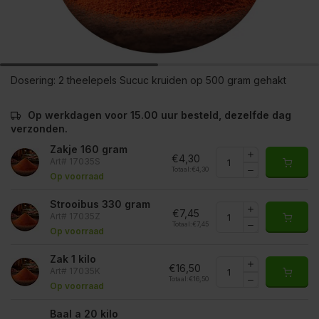
Dosering:
2 theelepels Sucuc kruiden op 500 gram gehakt
Op werkdagen voor 15.00 uur besteld, dezelfde dag
verzonden.
Zakje 160 gram
€4,30
Art# 17035S
Totaal:
€4,30
Op voorraad
Strooibus 330 gram
€7,45
Art# 17035Z
Totaal:
€7,45
Op voorraad
Zak 1 kilo
€16,50
Art# 17035K
Totaal:
€16,50
Op voorraad
Baal a 20 kilo