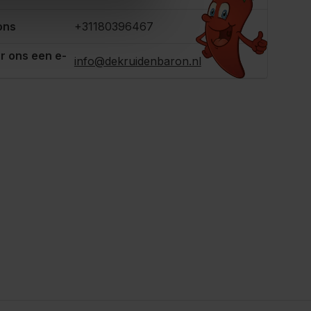
ons
+31180396467
r ons een e-
info@dekruidenbaron.nl