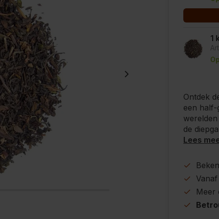
1 
Ar
Op
Ontdek de
een half-
werelden 
de diepga
Lees me
Beke
Vanaf
Meer
Betr