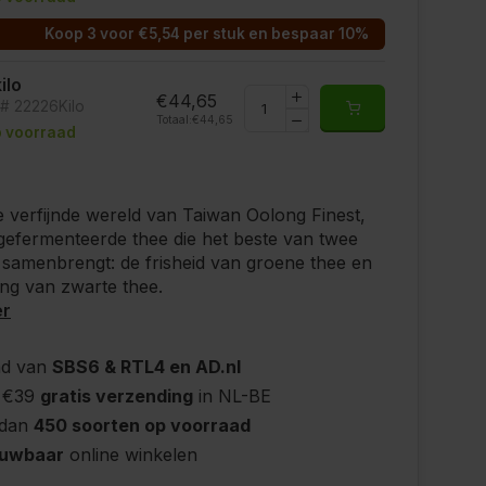
Koop 3 voor €5,54 per stuk en bespaar 10%
kilo
€44,65
t# 22226Kilo
Totaal:
€44,65
 voorraad
 verfijnde wereld van Taiwan Oolong Finest,
gefermenteerde thee die het beste van twee
samenbrengt: de frisheid van groene thee en
ng van zwarte thee.
er
nd van
SBS6 & RTL4 en AD.nl
 €39
gratis verzending
in NL-BE
 dan
450 soorten op voorraad
ouwbaar
online winkelen