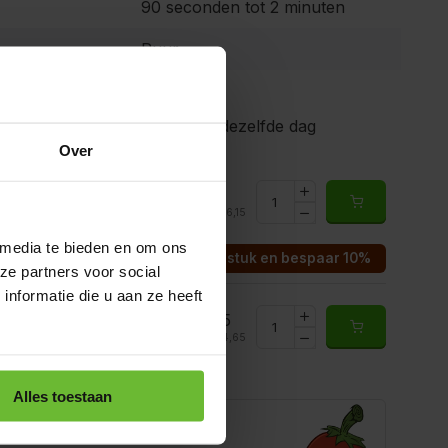
90 seconden tot 2 minuten
Puur
gen voor 15.00 uur besteld, dezelfde dag
Over
ram
€6,15
2226
Totaal:
€6,15
rraad
 media te bieden en om ons
Koop 3 voor €5,54 per stuk en bespaar 10%
ze partners voor social
nformatie die u aan ze heeft
€44,65
226Kilo
Totaal:
€44,65
rraad
Alles toestaan
e je helpen?