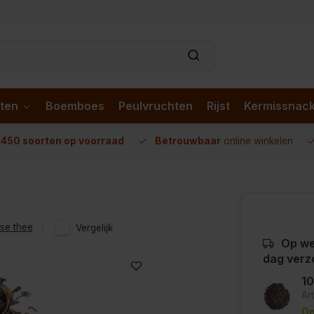
ten
Boemboes
Peulvruchten
Rijst
Kermissnac
n
450 soorten op voorraad
Betrouwbaar
online winkelen
sse thee
Vergelijk
Op we
dag verz
1
Ar
Op