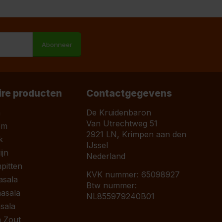
M
Abonneer
ire producten
Contactgegevens
a
De Kruidenbaron
Van Utrechtweg 51
om
2921 LN, Krimpen aan den
k
IJssel
jn
Nederland
pitten
KVK nummer: 65098927
asala
Btw nummer:
asala
NL855979240B01
sala
 Zout