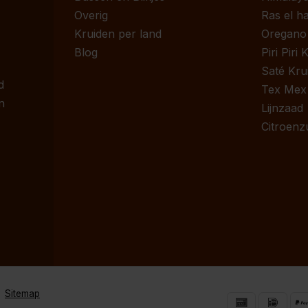
Overig
Ras el h
Kruiden per land
Oregano
Blog
Piri Piri
Saté Kru
d
Tex Mex
n
Lijnzaad
Citroenz
Sitemap