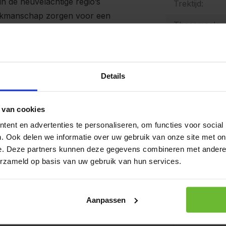
n de heuvelachtige regio’s
Trektijd:
vakmanschap zorgen voor een
Theesmaak:
 vrij, subtiel verweven met
Op werkda
 en zacht, met een elegant
verzonden.
Details
t hangen. Het is een thee die
100 g
ar uitnodigt tot vertragen.
Art# 2
 van cookies
Op voo
ent en advertenties te personaliseren, om functies voor social
r die op zoek is naar
. Ook delen we informatie over uw gebruik van onze site met on
moment. Dankzij de complexe
e. Deze partners kunnen deze gegevens combineren met andere i
1 kilo
schenken, waarbij hij bij elke
erzameld op basis van uw gebruik van hun services.
Art# 22
Op voo
Aanpassen
igen op scherp en laat je
Kunnen w
rel