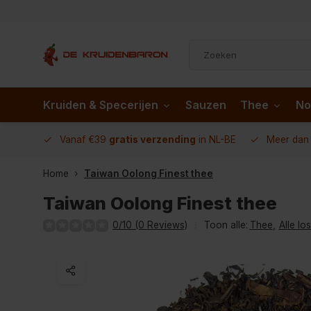
Kruiden & Specerijen
Sauzen
Thee
No
 AD.nl
Vanaf €39
gratis verzending
in NL-BE
Meer da
Home
Taiwan Oolong Finest thee
Taiwan Oolong Finest thee
0/10 (0 Reviews)
Toon alle:
Thee
,
Alle lo