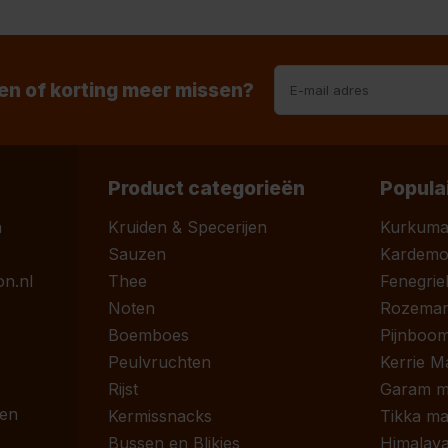
n of korting meer missen?
Product categorieën
Popula
n
Kruiden & Specerijen
Kurkum
Sauzen
Kardem
n.nl
Thee
Fenegrie
Noten
Rozemari
Boemboes
Pijnboom
Peulvruchten
Kerrie M
Rijst
Garam m
 en
Kermissnacks
Tikka ma
Bussen en Blikjes
Himalaya