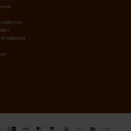
anout
 Kruidenmix
iden
 Kruidenmix
uur