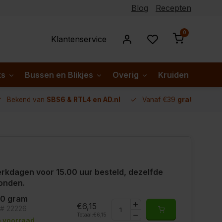
Blog
Recepten
0
Klantenservice
ks
Bussen en Blikjes
Overig
Kruiden per lan
Bekend van
SBS6 & RTL4 en AD.nl
Vanaf €39
gratis verze
rkdagen voor 15.00 uur besteld, dezelfde
onden.
00 gram
€6,15
t# 22226
Totaal:
€6,15
 voorraad