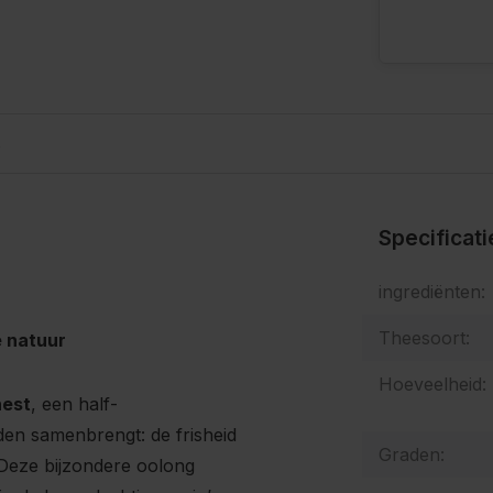
s
Specificat
ingrediënten:
Theesoort:
 natuur
Hoeveelheid:
nest
, een half-
den samenbrengt: de frisheid
Graden:
 Deze bijzondere oolong