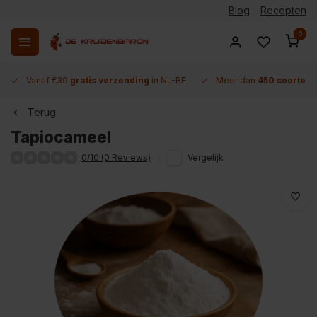
Blog
Recepten
0
Vanaf €39
gratis verzending
in NL-BE
Meer dan
450 soorten 
Terug
Tapiocameel
0/10 (0 Reviews)
Vergelijk