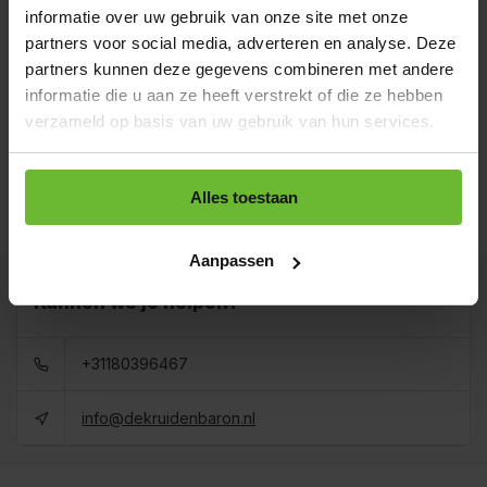
informatie over uw gebruik van onze site met onze
Zakje 80 gram
€2,15
partners voor social media, adverteren en analyse. Deze
Art# 16733S
Totaal:
€2,15
partners kunnen deze gegevens combineren met andere
Op voorraad
informatie die u aan ze heeft verstrekt of die ze hebben
Strooibus 250 gram
verzameld op basis van uw gebruik van hun services.
€4,50
Art# 16733Z
Totaal:
€4,50
Op voorraad
Zak 1 kilo
Alles toestaan
€8,95
Art# 16733K
Totaal:
€8,95
Op voorraad
Aanpassen
Kunnen we je helpen?
+31180396467
info@dekruidenbaron.nl