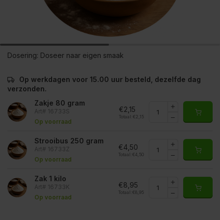
Dosering:
Doseer naar eigen smaak
Op werkdagen voor 15.00 uur besteld, dezelfde dag
verzonden.
Zakje 80 gram
€2,15
Art# 16733S
Totaal:
€2,15
Op voorraad
Strooibus 250 gram
€4,50
Art# 16733Z
Totaal:
€4,50
Op voorraad
Zak 1 kilo
€8,95
Art# 16733K
Totaal:
€8,95
Op voorraad