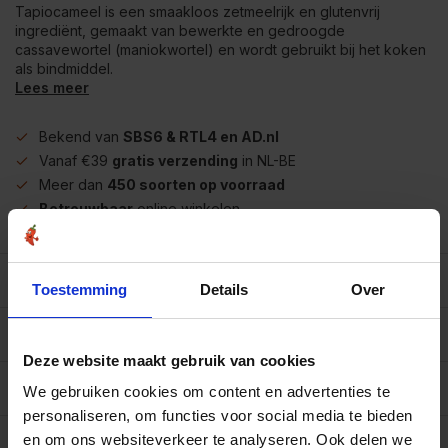
Tapiocameel is een smaakloos zetmeelrijk en glutenvrij
ingrediënt, gemaakt van bewerkte en gedroogde
cassavewortel (maniokwortel) en wordt gebruikt bij het koken
als bindmiddel.
Lees meer
Bekend van
SBS6 & RTL4 en AD.nl
Vanaf €39
gratis verzending
in NL-BE
Meer dan
450 soorten op voorraad
Betrouwbaar
online winkelen
Beschrijving
Toestemming
Details
Over
Reviews
0/10
Deze website maakt gebruik van cookies
Allergenen/voedingswaarden per 100 gram
We gebruiken cookies om content en advertenties te
personaliseren, om functies voor social media te bieden
Op werkdagen voor 15.00 uur besteld, dezelfde dag
en om ons websiteverkeer te analyseren. Ook delen we
verzonden.