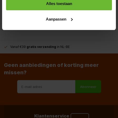
Alles toestaan
info@dekruidenbaron.nl
Aanpassen
Vanaf €39
gratis verzending
in NL-BE
Geen aanbiedingen of korting meer
missen?
Abonneer
Klantenservice