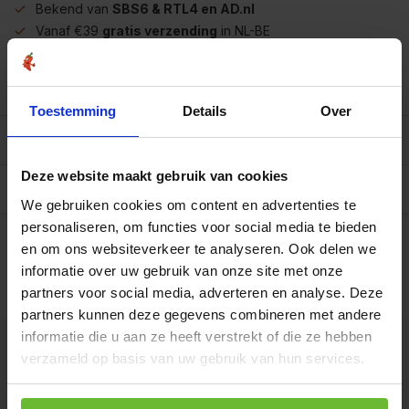
Bekend van
SBS6 & RTL4 en AD.nl
Vanaf €39
gratis verzending
in NL-BE
Meer dan
450 soorten op voorraad
Betrouwbaar
online winkelen
Toestemming
Details
Over
Beschrijving
Deze website maakt gebruik van cookies
Reviews
0/10
We gebruiken cookies om content en advertenties te
Op werkdagen voor 15.00 uur besteld, dezelfde dag
personaliseren, om functies voor social media te bieden
verzonden.
en om ons websiteverkeer te analyseren. Ook delen we
.
informatie over uw gebruik van onze site met onze
€32,95
Art# 22649
partners voor social media, adverteren en analyse. Deze
Totaal:
€32,95
Op voorraad
partners kunnen deze gegevens combineren met andere
informatie die u aan ze heeft verstrekt of die ze hebben
Kunnen we je helpen?
verzameld op basis van uw gebruik van hun services.
+31180396467