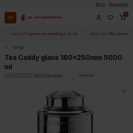
Blog
Recepten
0
Vanaf €39
gratis verzending
in NL-BE
Meer dan
450 soorten 
Terug
Tea Caddy glans 180x250mm 5000
ml
0/10 (0 Reviews)
Vergelijk