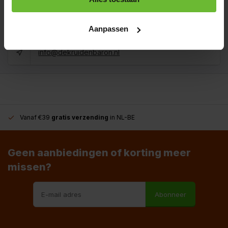
+31180396467
Aanpassen
info@dekruidenbaron.nl
Vanaf €39
gratis verzending
in NL-BE
Geen aanbiedingen of korting meer
missen?
Abonneer