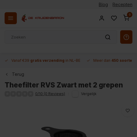
Blog
Recepten
0
Vanaf €39
gratis verzending
in NL-BE
Meer dan
450 soorten 
Terug
Theefilter RVS Zwart met 2 grepen
0/10 (0 Reviews)
Vergelijk