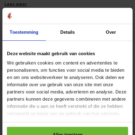
Lees meer
Bekend van
SBS6 & RTL4 en AD.nl
Vanaf €39
gratis verzending
in NL-BE
Toestemming
Details
Over
Meer dan
450 soorten op voorraad
Betrouwbaar
online winkelen
Deze website maakt gebruik van cookies
Beschrijving
We gebruiken cookies om content en advertenties te
personaliseren, om functies voor social media te bieden
en om ons websiteverkeer te analyseren. Ook delen we
Reviews
0/10
informatie over uw gebruik van onze site met onze
Op werkdagen voor 15.00 uur besteld, dezelfde dag
partners voor social media, adverteren en analyse. Deze
verzonden.
partners kunnen deze gegevens combineren met andere
.
informatie die u aan ze heeft verstrekt of die ze hebben
€11,95
Art# 22846
Totaal:
€11,95
verzameld op basis van uw gebruik van hun services.
Op voorraad
Kunnen we je helpen?
Alles toestaan