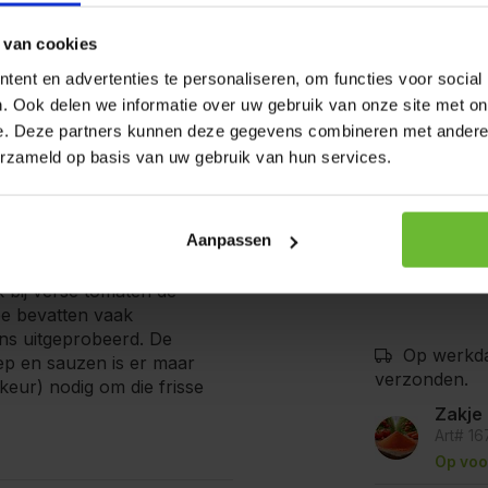
Allergenen:
 van cookies
1 review
0 reviews
ent en advertenties te personaliseren, om functies voor social
0 reviews
. Ook delen we informatie over uw gebruik van onze site met on
e. Deze partners kunnen deze gegevens combineren met andere i
0 reviews
De producten
bedrijven waa
erzameld op basis van uw gebruik van hun services.
0 reviews
mosterd, selde
goede voorzor
kunnen bevat
Aanpassen
k bij verse tomaten de
ee bevatten vaak
ens uitgeprobeerd. De
Op werkda
ep en sauzen is er maar
verzonden.
keur) nodig om die frisse
Zakje
Art# 1
Op voo