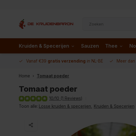
Kruiden & Specerijen
Sauzen
Thee
No
 AD.nl
Vanaf €39
gratis verzending
in NL-BE
Meer da
Home
Tomaat poeder
Tomaat poeder
10/10 (1 Reviews)
Toon alle:
Losse kruiden & specerijen
,
Kruiden & Specerijen