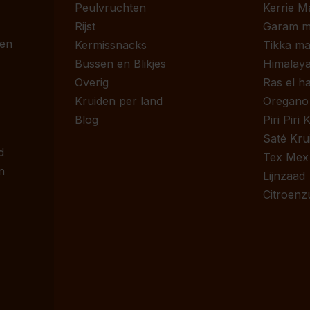
Peulvruchten
Kerrie M
Rijst
Garam m
 en
Kermissnacks
Tikka ma
Bussen en Blikjes
Himalaya
Overig
Ras el h
Kruiden per land
Oregano
Blog
Piri Piri
Saté Kru
d
Tex Mex
n
Lijnzaad
Citroenz