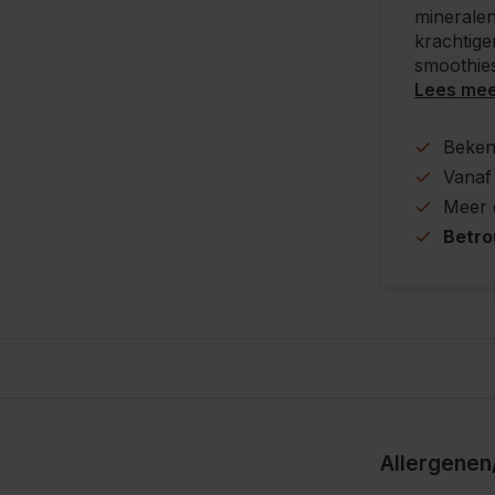
mineralen
krachtige
smoothie
Lees me
Beke
Vanaf
Meer
Betr
s
Allergenen