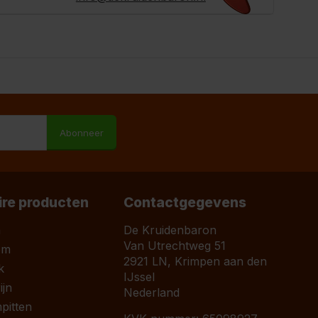
M
Abonneer
ire producten
Contactgegevens
a
De Kruidenbaron
Van Utrechtweg 51
om
2921 LN, Krimpen aan den
k
IJssel
jn
Nederland
pitten