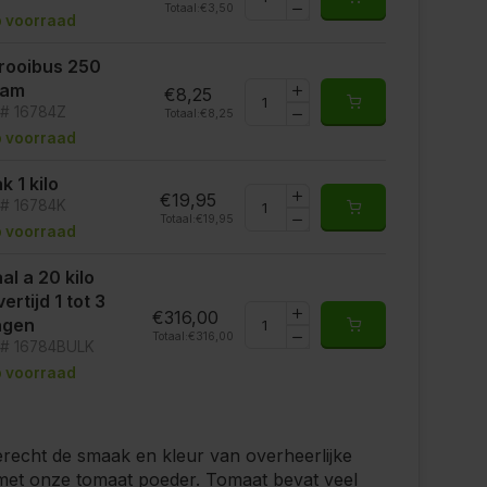
Totaal:
€3,50
 voorraad
rooibus 250
ram
€8,25
t# 16784Z
Totaal:
€8,25
 voorraad
k 1 kilo
€19,95
t# 16784K
Totaal:
€19,95
 voorraad
al a 20 kilo
vertijd 1 tot 3
€316,00
agen
Totaal:
€316,00
t# 16784BULK
 voorraad
erecht de smaak en kleur van overheerlijke
met onze tomaat poeder. Tomaat bevat veel