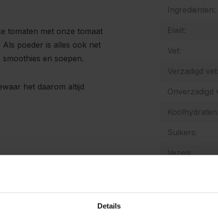
Ingrediënten:
Eiwit:
jke tomaten met onze tomaat
Als poeder is alles ook net
Vet:
n, smoothies en soepen.
Verzadigd vet
Bewaar het daarom altijd
Onverzadigd v
Koolhydraten
Suikers:
Vezels:
Zout:
Natrium:
Details
Energetische