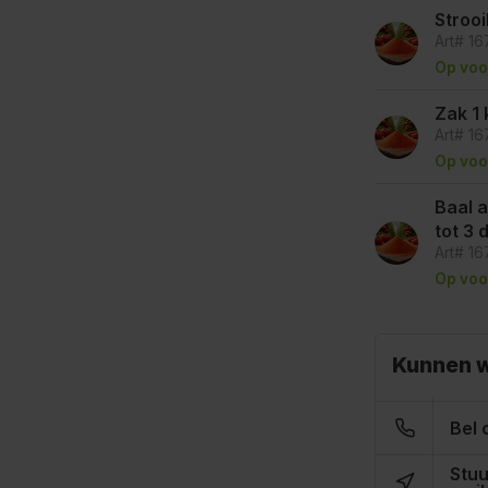
Stroo
Art# 1
Op voo
Zak 1 
Art# 1
Op voo
Baal a
tot 3
Art# 1
Op voo
Kunnen w
Bel 
Stuu