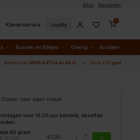
Blog
Recepten
0
Klantenservice
Loyalty
ks
Bussen en Blikjes
Overig
Kruiden per lan
Bekend van
SBS6 & RTL4 en AD.nl
Vanaf €39
gratis verze
Doseer naar eigen smaak
rkdagen voor 15.00 uur besteld, dezelfde
onden.
kje 60 gram
€3,50
t# 16784S