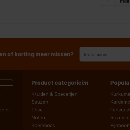
mail
n of korting meer missen?
Product categorieën
Popula
n
Kruiden & Specerijen
Kurkum
Sauzen
Kardem
n.nl
Thee
Fenegrie
Noten
Rozemari
Boemboes
Pijnboom