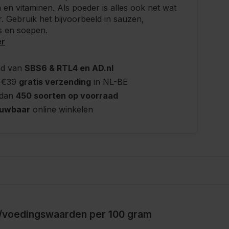
 en vitaminen. Als poeder is alles ook net wat
r. Gebruik het bijvoorbeeld in sauzen,
s en soepen.
er
nd van
SBS6 & RTL4 en AD.nl
 €39
gratis verzending
in NL-BE
 dan
450 soorten op voorraad
ouwbaar
online winkelen
/voedingswaarden per 100 gram