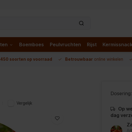
ten
Boemboes
Peulvruchten
Rijst
Kermissnac
n
450 soorten op voorraad
Betrouwbaar
online winkelen
Dosering:
Vergelijk
Op we
dag verz
Za
Ar