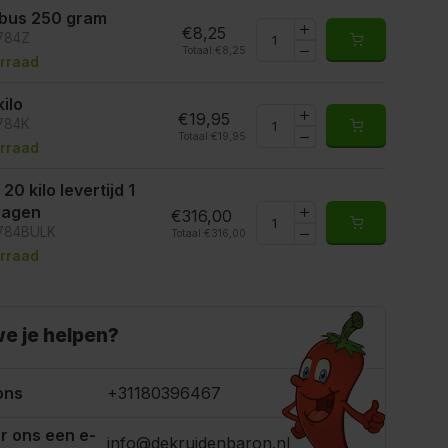
ibus 250 gram
€8,25
6784Z
Totaal:
€8,25
rraad
kilo
€19,95
6784K
Totaal:
€19,95
rraad
 20 kilo levertijd 1
 dagen
€316,00
6784BULK
Totaal:
€316,00
rraad
e je helpen?
ons
+31180396467
r ons een e-
info@dekruidenbaron.nl