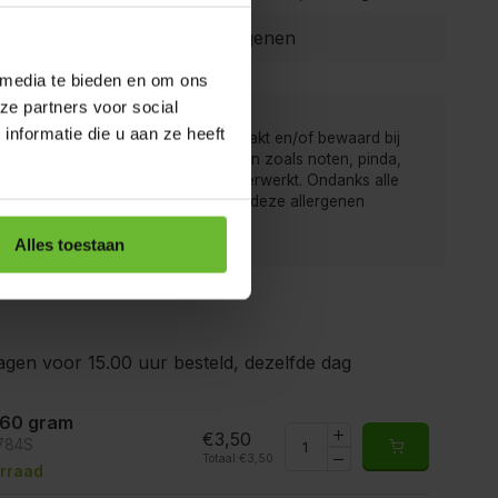
Geen allergenen
 media te bieden en om ons
ze partners voor social
nformatie die u aan ze heeft
 van de Kruidenbaron worden verpakt en/of bewaard bij
r men ook producten met allergenen zoals noten, pinda,
rij, gluten, sesam, soja en sulfiet verwerkt. Ondanks alle
gen is het mogelijk dat producten deze allergenen
ten.
Alles toestaan
gen voor 15.00 uur besteld, dezelfde dag
 60 gram
€3,50
6784S
Totaal:
€3,50
rraad