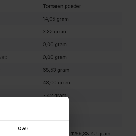
Tomaten poeder
14,05 gram
3,32 gram
:
0,00 gram
et:
0,00 gram
:
68,53 gram
43,00 gram
7,42 gram
0,32 gram
0 mg
Over
 waarde:
301,00 Kcal 1259,38 KJ gram