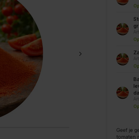
Op
St
g
Ar
Op
Za
Ar
Op
Ba
le
d
Ar
Op
Geef je g
tomaten 