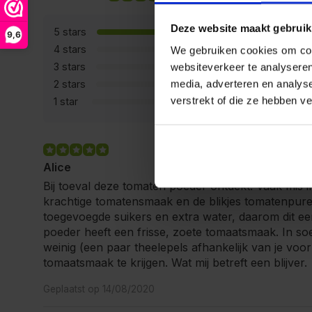
Deze website maakt gebruik
5 stars
9,6
4 stars
We gebruiken cookies om cont
3 stars
websiteverkeer te analyseren
media, adverteren en analys
2 stars
verstrekt of die ze hebben v
1 star
Alice
Bij toeval deze tomaten poeder ontdekt. Vaak mis i
krachtige tomatensmaak en de blikjes tomatenpur
toegevoegde suikers en extra water, daarom dit e
poeder heeft een frisse, zoete tomaatsmaak. In so
weinig (een paar theelepels afhankelijk van je voor
tomaatsmaak te krijgen. Wat mij betreft een blijver.
Geplaatst op 14/08/2020