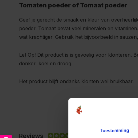
Tomaten poeder of Tomaat poeder
Geef je gerecht de smaak en kleur van overheerli
poeder. Tomaat bevat veel mineralen en vitaminen. 
wat krachtiger. Gebruik het bijvoorbeeld in sauze
Let Op! Dit product is is gevoelig voor klonteren. 
donker, koel en droog.
Het product blijft ondanks klonten wel bruikbaar.
Toestemming
Reviews
10/10