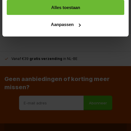
+31180396467
Alles toestaan
info@dekruidenbaron.nl
Aanpassen
Vanaf €39
gratis verzending
in NL-BE
Geen aanbiedingen of korting meer
missen?
Abonneer