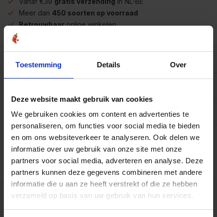
Vanaf €39
gratis verzending
in NL-BE
Meer dan
450 soorten op voorraad
Betrouwbaar
online winkelen
Beschrijving
Toestemming
Details
Over
Reviews
0/10
Deze website maakt gebruik van cookies
Allergenen/voedingswaarden per 100 gram
We gebruiken cookies om content en advertenties te
personaliseren, om functies voor social media te bieden
Op werkdagen voor 15.00 uur besteld, dezelfde dag
en om ons websiteverkeer te analyseren. Ook delen we
verzonden.
informatie over uw gebruik van onze site met onze
Flesje
€2,50
partners voor social media, adverteren en analyse. Deze
Art# 18075
Totaal:
€2,50
Op voorraad
partners kunnen deze gegevens combineren met andere
informatie die u aan ze heeft verstrekt of die ze hebben
verzameld op basis van uw gebruik van hun services.
Kunnen we je helpen?