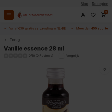
Blog
Recepten
0
Vanaf €39
gratis verzending
in NL-BE
Meer dan
450 soorten 
Terug
Vanille essence 28 ml
0/10 (0 Reviews)
Vergelijk